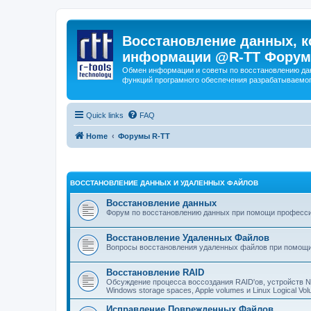
Восстановление данных, к
информации @R-TT Форум
Обмен информации и советы по восстановлению дан
функций програмного обеспечения разрабатываемог
Quick links
FAQ
Home
Форумы R-TT
ВОССТАНОВЛЕНИЕ ДАННЫХ И УДАЛЕННЫХ ФАЙЛОВ
Восстановление данных
Форум по восстановлению данных при помощи профессиона
Восстановление Удаленных Файлов
Вопросы восстановления удаленных файлов при помощи
Восстановление RAID
Обсуждение процесса воссоздания RAID'ов, устройств 
Windows storage spaces, Apple volumes и Linux Logical 
Исправление Поврежденных Файлов