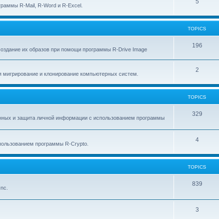
p
T
5
c
раммы R-Mail, R-Word и R-Excel.
i
o
s
c
p
TOPICS
s
i
T
196
создание их образов при помощи программы R-Drive Image
c
o
s
T
2
p
я мигрирование и клонирование компьютерных систем.
o
i
p
c
TOPICS
i
s
T
329
анных и защита личной информации с использованием программы
c
o
s
p
T
4
ользованием программы R-Crypto.
i
o
c
p
TOPICS
s
i
T
839
nc.
c
o
s
p
T
3