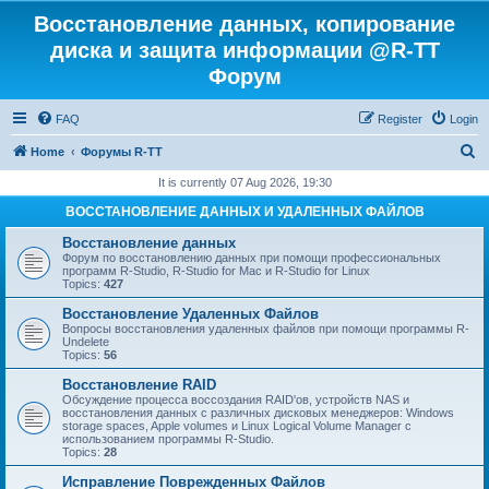
Восстановление данных, копирование
диска и защита информации @R-TT
Форум
FAQ
Register
Login
S
Home
Форумы R-TT
e
It is currently 07 Aug 2026, 19:30
a
ВОССТАНОВЛЕНИЕ ДАННЫХ И УДАЛЕННЫХ ФАЙЛОВ
r
Восстановление данных
c
Форум по восстановлению данных при помощи профессиональных
программ R-Studio, R-Studio for Mac и R-Studio for Linux
h
Topics:
427
Восстановление Удаленных Файлов
Вопросы восстановления удаленных файлов при помощи программы R-
Undelete
Topics:
56
Восстановление RAID
Обсуждение процесса воссоздания RAID'ов, устройств NAS и
восстановления данных с различных дисковых менеджеров: Windows
storage spaces, Apple volumes и Linux Logical Volume Manager с
использованием программы R-Studio.
Topics:
28
Исправление Поврежденных Файлов