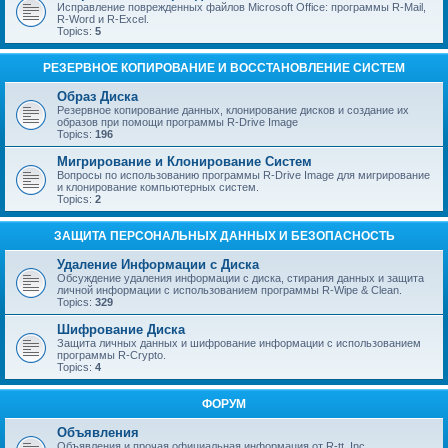
Исправление поврежденных файлов Microsoft Office: программы R-Mail,
R-Word и R-Excel.
Topics:
5
РЕЗЕРВНОЕ КОПИРОВАНИЕ И ВОССТАНОВЛЕНИЕ СИСТЕМ
Образ Диска
Резервное копирование данных, клонирование дисков и создание их
образов при помощи программы R-Drive Image
Topics:
196
Мигрирование и Клонирование Систем
Вопросы по использованию программы R-Drive Image для мигрирование
и клонирование компьютерных систем.
Topics:
2
ЗАЩИТА ПЕРСОНАЛЬНЫХ ДАННЫХ И БЕЗОПАСНОСТЬ
Удаление Информации с Диска
Обсуждение удаления информации с диска, стирания данных и защита
личной информации с использованием программы R-Wipe & Clean.
Topics:
329
Шифрование Диска
Защита личных данных и шифрование информации с использованием
программы R-Crypto.
Topics:
4
ФОРУМ
Объявления
Объявления и прочая официальная информация от R-tt, Inc.