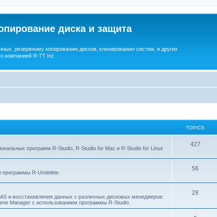
опирование диска и защита
ных, резервному копированию дисков, клонированию систем, и других
о компанией R-TT Inc.
TOPICS
T
427
льных программ R-Studio, R-Studio for Mac и R-Studio for Linux
o
T
56
p
 программы R-Undelete
o
i
T
28
p
c
NAS и восстановления данных с различных дисковых менеджеров:
Volume Manager с использованием программы R-Studio.
o
i
s