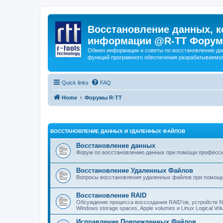
Восстановление данных, к
информации @R-TT Форум
Обмен информации и советы по восстановлению дан
функций програмного обеспечения разрабатываемог
Quick links
FAQ
Home
Форумы R-TT
ВОССТАНОВЛЕНИЕ ДАННЫХ И УДАЛЕННЫХ ФАЙЛОВ
Восстановление данных
Форум по восстановлению данных при помощи профессиона
Восстановление Удаленных Файлов
Вопросы восстановления удаленных файлов при помощи
Восстановление RAID
Обсуждение процесса воссоздания RAID'ов, устройств 
Windows storage spaces, Apple volumes и Linux Logical 
Исправление Поврежденных Файлов