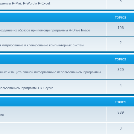
p
T
5
c
раммы R-Mail, R-Word и R-Excel.
i
o
s
c
p
TOPICS
s
i
T
196
создание их образов при помощи программы R-Drive Image
c
o
s
T
2
p
я мигрирование и клонирование компьютерных систем.
o
i
p
c
TOPICS
i
s
T
329
анных и защита личной информации с использованием программы
c
o
s
p
T
4
ользованием программы R-Crypto.
i
o
c
p
TOPICS
s
i
T
839
nc.
c
o
s
p
T
3