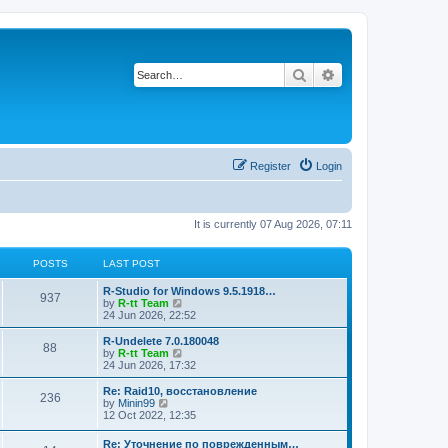
Search
Advanced search
Register
Login
It is currently 07 Aug 2026, 07:11
POSTS
LAST POST
L
R-Studio for Windows 9.5.1918…
P
937
a
V
by
R-tt Team
s
i
24 Jun 2026, 22:52
o
t
e
p
w
L
R-Undelete 7.0.180048
P
88
s
o
t
a
V
by
R-tt Team
s
h
s
i
24 Jun 2026, 17:32
o
t
t
e
t
e
l
p
w
L
Re: Raid10, восстановление
P
236
s
a
s
o
t
a
V
by
Minin99
t
s
h
s
i
12 Oct 2022, 12:35
o
e
t
t
e
t
e
s
l
p
w
L
Re: Уточнение по поврежденным…
t