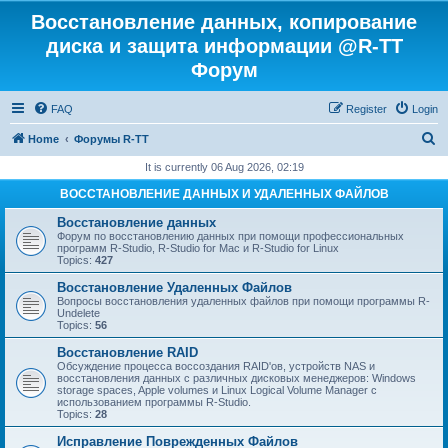
Восстановление данных, копирование
диска и защита информации @R-TT
Форум
FAQ
Register
Login
S
Home
Форумы R-TT
e
It is currently 06 Aug 2026, 02:19
a
ВОССТАНОВЛЕНИЕ ДАННЫХ И УДАЛЕННЫХ ФАЙЛОВ
r
Восстановление данных
c
Форум по восстановлению данных при помощи профессиональных
программ R-Studio, R-Studio for Mac и R-Studio for Linux
h
Topics:
427
Восстановление Удаленных Файлов
Вопросы восстановления удаленных файлов при помощи программы R-
Undelete
Topics:
56
Восстановление RAID
Обсуждение процесса воссоздания RAID'ов, устройств NAS и
восстановления данных с различных дисковых менеджеров: Windows
storage spaces, Apple volumes и Linux Logical Volume Manager с
использованием программы R-Studio.
Topics:
28
Исправление Поврежденных Файлов