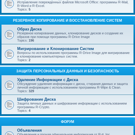
Исправление поврежденных файлов Microsoft Office: программы R-Mail,
R-Word и R-Excel.
Topics:
5
РЕЗЕРВНОЕ КОПИРОВАНИЕ И ВОССТАНОВЛЕНИЕ СИСТЕМ
Образ Диска
Резервное копирование данных, клонирование дисков и создание их
образов при помощи программы R-Drive Image
Topics:
196
Мигрирование и Клонирование Систем
Вопросы по использованию программы R-Drive Image для мигрирование
и клонирование компьютерных систем.
Topics:
2
ЗАЩИТА ПЕРСОНАЛЬНЫХ ДАННЫХ И БЕЗОПАСНОСТЬ
Удаление Информации с Диска
Обсуждение удаления информации с диска, стирания данных и защита
личной информации с использованием программы R-Wipe & Clean.
Topics:
329
Шифрование Диска
Защита личных данных и шифрование информации с использованием
программы R-Crypto.
Topics:
4
ФОРУМ
Объявления
Объявления и прочая официальная информация от R-tt, Inc.