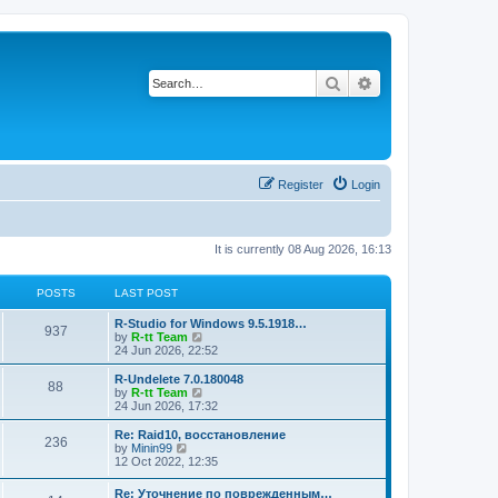
Search
Advanced search
Register
Login
It is currently 08 Aug 2026, 16:13
POSTS
LAST POST
L
R-Studio for Windows 9.5.1918…
P
937
a
V
by
R-tt Team
s
i
24 Jun 2026, 22:52
o
t
e
p
w
L
R-Undelete 7.0.180048
P
88
s
o
t
a
V
by
R-tt Team
s
h
s
i
24 Jun 2026, 17:32
o
t
t
e
t
e
l
p
w
L
Re: Raid10, восстановление
P
236
s
a
s
o
t
a
V
by
Minin99
t
s
h
s
i
12 Oct 2022, 12:35
o
e
t
t
e
t
e
s
l
p
w
L
Re: Уточнение по поврежденным…
t