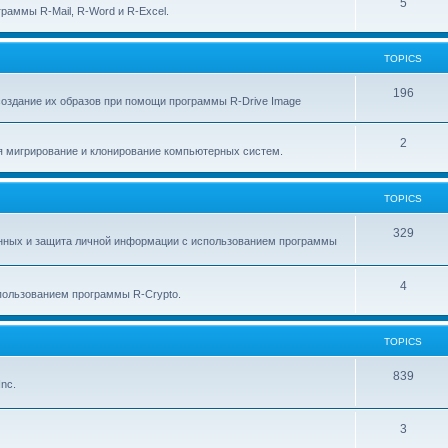
p
T
5
c
раммы R-Mail, R-Word и R-Excel.
i
o
s
c
p
TOPICS
s
i
T
196
создание их образов при помощи программы R-Drive Image
c
o
s
T
2
p
я мигрирование и клонирование компьютерных систем.
o
i
p
c
TOPICS
i
s
T
329
анных и защита личной информации с использованием программы
c
o
s
p
T
4
ользованием программы R-Crypto.
i
o
c
p
TOPICS
s
i
T
839
nc.
c
o
s
p
T
3