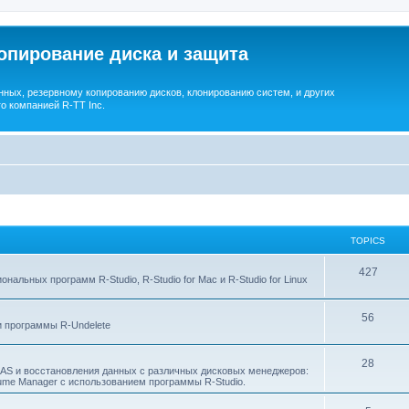
опирование диска и защита
ных, резервному копированию дисков, клонированию систем, и других
о компанией R-TT Inc.
TOPICS
T
427
льных программ R-Studio, R-Studio for Mac и R-Studio for Linux
o
T
56
p
 программы R-Undelete
o
i
T
28
p
c
NAS и восстановления данных с различных дисковых менеджеров:
Volume Manager с использованием программы R-Studio.
o
i
s