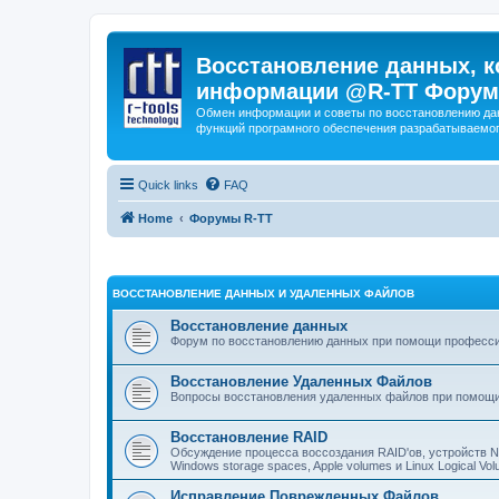
Восстановление данных, к
информации @R-TT Форум
Обмен информации и советы по восстановлению дан
функций програмного обеспечения разрабатываемог
Quick links
FAQ
Home
Форумы R-TT
ВОССТАНОВЛЕНИЕ ДАННЫХ И УДАЛЕННЫХ ФАЙЛОВ
Восстановление данных
Форум по восстановлению данных при помощи профессиона
Восстановление Удаленных Файлов
Вопросы восстановления удаленных файлов при помощи
Восстановление RAID
Обсуждение процесса воссоздания RAID'ов, устройств 
Windows storage spaces, Apple volumes и Linux Logical 
Исправление Поврежденных Файлов