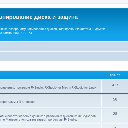
опирование диска и защита
ных, резервному копированию дисков, клонированию систем, и других
о компанией R-TT Inc.
TOPICS
T
427
льных программ R-Studio, R-Studio for Mac и R-Studio for Linux
o
T
56
p
 программы R-Undelete
o
i
T
28
p
c
NAS и восстановления данных с различных дисковых менеджеров:
Volume Manager с использованием программы R-Studio.
o
i
s