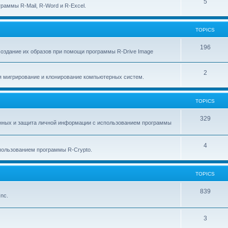
p
T
5
c
раммы R-Mail, R-Word и R-Excel.
i
o
s
c
p
TOPICS
s
i
T
196
создание их образов при помощи программы R-Drive Image
c
o
s
T
2
p
я мигрирование и клонирование компьютерных систем.
o
i
p
c
TOPICS
i
s
T
329
анных и защита личной информации с использованием программы
c
o
s
p
T
4
ользованием программы R-Crypto.
i
o
c
p
TOPICS
s
i
T
839
nc.
c
o
s
p
T
3