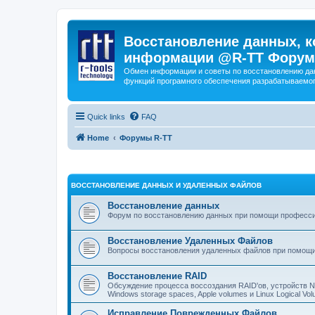
Восстановление данных, к
информации @R-TT Форум
Обмен информации и советы по восстановлению дан
функций програмного обеспечения разрабатываемог
Quick links
FAQ
Home
Форумы R-TT
ВОССТАНОВЛЕНИЕ ДАННЫХ И УДАЛЕННЫХ ФАЙЛОВ
Восстановление данных
Форум по восстановлению данных при помощи профессиона
Восстановление Удаленных Файлов
Вопросы восстановления удаленных файлов при помощи
Восстановление RAID
Обсуждение процесса воссоздания RAID'ов, устройств 
Windows storage spaces, Apple volumes и Linux Logical 
Исправление Поврежденных Файлов