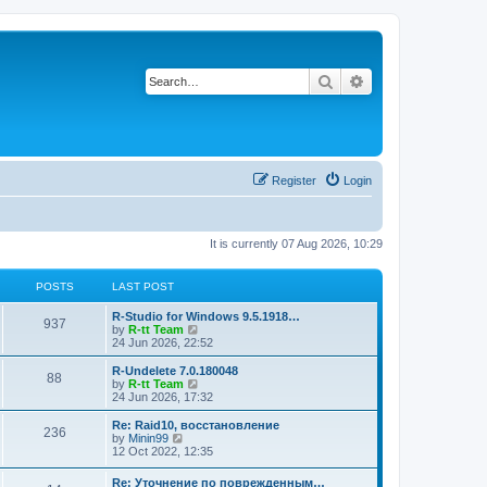
Search
Advanced search
Register
Login
It is currently 07 Aug 2026, 10:29
POSTS
LAST POST
L
R-Studio for Windows 9.5.1918…
P
937
a
V
by
R-tt Team
s
i
24 Jun 2026, 22:52
o
t
e
p
w
L
R-Undelete 7.0.180048
P
88
s
o
t
a
V
by
R-tt Team
s
h
s
i
24 Jun 2026, 17:32
o
t
t
e
t
e
l
p
w
L
Re: Raid10, восстановление
P
236
s
a
s
o
t
a
V
by
Minin99
t
s
h
s
i
12 Oct 2022, 12:35
o
e
t
t
e
t
e
s
l
p
w
L
Re: Уточнение по поврежденным…
t