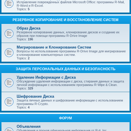
Исправление поврежденных файлов Microsoft Office: программы R-Mail,
R-Word и R-Excel.
Topics:
5
РЕЗЕРВНОЕ КОПИРОВАНИЕ И ВОССТАНОВЛЕНИЕ СИСТЕМ
Образ Диска
Резервное копирование данных, клонирование дисков и создание их
образов при помощи программы R-Drive Image
Topics:
196
Мигрирование и Клонирование Систем
Вопросы по использованию программы R-Drive Image для мигрирование
и клонирование компьютерных систем.
Topics:
2
ЗАЩИТА ПЕРСОНАЛЬНЫХ ДАННЫХ И БЕЗОПАСНОСТЬ
Удаление Информации с Диска
Обсуждение удаления информации с диска, стирания данных и защита
личной информации с использованием программы R-Wipe & Clean.
Topics:
329
Шифрование Диска
Защита личных данных и шифрование информации с использованием
программы R-Crypto.
Topics:
4
ФОРУМ
Объявления
Объявления и прочая официальная информация от R-tt, Inc.