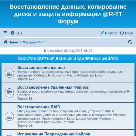
Восстановление данных, копирование
диска и защита информации @R-TT
Форум
FAQ
Register
Login
S
Home
Форумы R-TT
e
It is currently 06 Aug 2026, 06:28
a
ВОССТАНОВЛЕНИЕ ДАННЫХ И УДАЛЕННЫХ ФАЙЛОВ
r
Восстановление данных
c
Форум по восстановлению данных при помощи профессиональных
программ R-Studio, R-Studio for Mac и R-Studio for Linux
h
Topics:
427
Восстановление Удаленных Файлов
Вопросы восстановления удаленных файлов при помощи программы R-
Undelete
Topics:
56
Восстановление RAID
Обсуждение процесса воссоздания RAID'ов, устройств NAS и
восстановления данных с различных дисковых менеджеров: Windows
storage spaces, Apple volumes и Linux Logical Volume Manager с
использованием программы R-Studio.
Topics:
28
Исправление Поврежденных Файлов