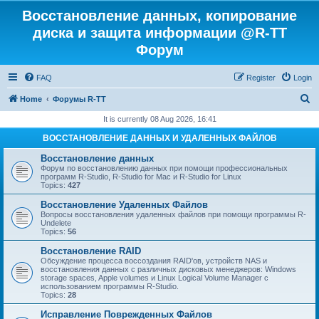
Восстановление данных, копирование
диска и защита информации @R-TT
Форум
FAQ
Register
Login
S
Home
Форумы R-TT
e
It is currently 08 Aug 2026, 16:41
a
ВОССТАНОВЛЕНИЕ ДАННЫХ И УДАЛЕННЫХ ФАЙЛОВ
r
Восстановление данных
c
Форум по восстановлению данных при помощи профессиональных
программ R-Studio, R-Studio for Mac и R-Studio for Linux
h
Topics:
427
Восстановление Удаленных Файлов
Вопросы восстановления удаленных файлов при помощи программы R-
Undelete
Topics:
56
Восстановление RAID
Обсуждение процесса воссоздания RAID'ов, устройств NAS и
восстановления данных с различных дисковых менеджеров: Windows
storage spaces, Apple volumes и Linux Logical Volume Manager с
использованием программы R-Studio.
Topics:
28
Исправление Поврежденных Файлов