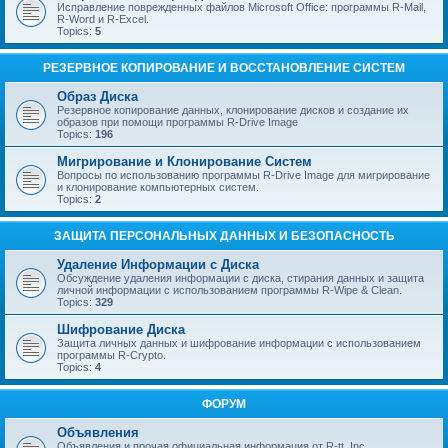
Исправление поврежденных файлов Microsoft Office: программы R-Mail,
R-Word и R-Excel.
Topics:
5
РЕЗЕРВНОЕ КОПИРОВАНИЕ И ВОССТАНОВЛЕНИЕ СИСТЕМ
Образ Диска
Резервное копирование данных, клонирование дисков и создание их
образов при помощи программы R-Drive Image
Topics:
196
Мигрирование и Клонирование Систем
Вопросы по использованию программы R-Drive Image для мигрирование
и клонирование компьютерных систем.
Topics:
2
ЗАЩИТА ПЕРСОНАЛЬНЫХ ДАННЫХ И БЕЗОПАСНОСТЬ
Удаление Информации с Диска
Обсуждение удаления информации с диска, стирания данных и защита
личной информации с использованием программы R-Wipe & Clean.
Topics:
329
Шифрование Диска
Защита личных данных и шифрование информации с использованием
программы R-Crypto.
Topics:
4
ФОРУМ
Объявления
Объявления и прочая официальная информация от R-tt, Inc.