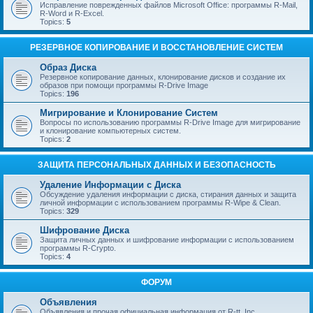
Исправление поврежденных файлов Microsoft Office: программы R-Mail,
R-Word и R-Excel.
Topics:
5
РЕЗЕРВНОЕ КОПИРОВАНИЕ И ВОССТАНОВЛЕНИЕ СИСТЕМ
Образ Диска
Резервное копирование данных, клонирование дисков и создание их
образов при помощи программы R-Drive Image
Topics:
196
Мигрирование и Клонирование Систем
Вопросы по использованию программы R-Drive Image для мигрирование
и клонирование компьютерных систем.
Topics:
2
ЗАЩИТА ПЕРСОНАЛЬНЫХ ДАННЫХ И БЕЗОПАСНОСТЬ
Удаление Информации с Диска
Обсуждение удаления информации с диска, стирания данных и защита
личной информации с использованием программы R-Wipe & Clean.
Topics:
329
Шифрование Диска
Защита личных данных и шифрование информации с использованием
программы R-Crypto.
Topics:
4
ФОРУМ
Объявления
Объявления и прочая официальная информация от R-tt, Inc.