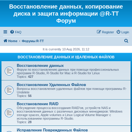
Восстановление данных, копирование
диска и защита информации @R-TT
Форум
FAQ
Register
Login
S
Home
Форумы R-TT
e
It is currently 10 Aug 2026, 11:12
a
ВОССТАНОВЛЕНИЕ ДАННЫХ И УДАЛЕННЫХ ФАЙЛОВ
r
Восстановление данных
c
Форум по восстановлению данных при помощи профессиональных
программ R-Studio, R-Studio for Mac и R-Studio for Linux
h
Topics:
427
Восстановление Удаленных Файлов
Вопросы восстановления удаленных файлов при помощи программы R-
Undelete
Topics:
56
Восстановление RAID
Обсуждение процесса воссоздания RAID'ов, устройств NAS и
восстановления данных с различных дисковых менеджеров: Windows
storage spaces, Apple volumes и Linux Logical Volume Manager с
использованием программы R-Studio.
Topics:
28
Исправление Поврежденных Файлов