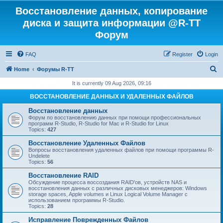
Восстановление данных, копирование
диска и защита информации @R-TT
Форум
FAQ
Register
Login
S
Home
Форумы R-TT
e
It is currently 09 Aug 2026, 09:16
a
ВОССТАНОВЛЕНИЕ ДАННЫХ И УДАЛЕННЫХ ФАЙЛОВ
r
Восстановление данных
c
Форум по восстановлению данных при помощи профессиональных
программ R-Studio, R-Studio for Mac и R-Studio for Linux
h
Topics:
427
Восстановление Удаленных Файлов
Вопросы восстановления удаленных файлов при помощи программы R-
Undelete
Topics:
56
Восстановление RAID
Обсуждение процесса воссоздания RAID'ов, устройств NAS и
восстановления данных с различных дисковых менеджеров: Windows
storage spaces, Apple volumes и Linux Logical Volume Manager с
использованием программы R-Studio.
Topics:
28
Исправление Поврежденных Файлов