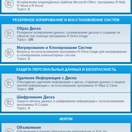
Исправление поврежденных файлов Microsoft Office: программы R-Mail,
R-Word и R-Excel.
Topics:
5
РЕЗЕРВНОЕ КОПИРОВАНИЕ И ВОССТАНОВЛЕНИЕ СИСТЕМ
Образ Диска
Резервное копирование данных, клонирование дисков и создание их
образов при помощи программы R-Drive Image
Topics:
196
Мигрирование и Клонирование Систем
Вопросы по использованию программы R-Drive Image для мигрирование
и клонирование компьютерных систем.
Topics:
2
ЗАЩИТА ПЕРСОНАЛЬНЫХ ДАННЫХ И БЕЗОПАСНОСТЬ
Удаление Информации с Диска
Обсуждение удаления информации с диска, стирания данных и защита
личной информации с использованием программы R-Wipe & Clean.
Topics:
329
Шифрование Диска
Защита личных данных и шифрование информации с использованием
программы R-Crypto.
Topics:
4
ФОРУМ
Объявления
Объявления и прочая официальная информация от R-tt, Inc.