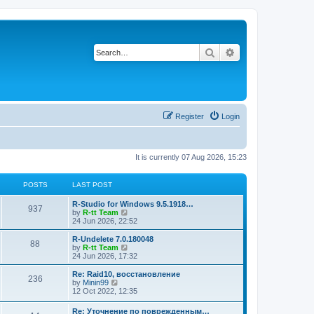
Search
Advanced search
Register
Login
It is currently 07 Aug 2026, 15:23
POSTS
LAST POST
L
R-Studio for Windows 9.5.1918…
P
937
a
V
by
R-tt Team
s
i
24 Jun 2026, 22:52
o
t
e
p
w
L
R-Undelete 7.0.180048
P
88
s
o
t
a
V
by
R-tt Team
s
h
s
i
24 Jun 2026, 17:32
o
t
t
e
t
e
l
p
w
L
Re: Raid10, восстановление
P
236
s
a
s
o
t
a
V
by
Minin99
t
s
h
s
i
12 Oct 2022, 12:35
o
e
t
t
e
t
e
s
l
p
w
L
Re: Уточнение по поврежденным…
t