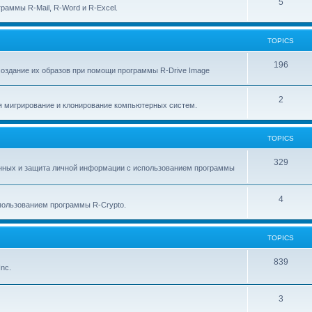
p
T
5
c
раммы R-Mail, R-Word и R-Excel.
i
o
s
c
p
TOPICS
s
i
T
196
создание их образов при помощи программы R-Drive Image
c
o
s
T
2
p
я мигрирование и клонирование компьютерных систем.
o
i
p
c
TOPICS
i
s
T
329
анных и защита личной информации с использованием программы
c
o
s
p
T
4
ользованием программы R-Crypto.
i
o
c
p
TOPICS
s
i
T
839
nc.
c
o
s
p
T
3