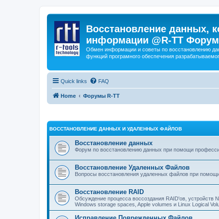
Восстановление данных, к
информации @R-TT Форум
Обмен информации и советы по восстановлению дан
функций програмного обеспечения разрабатываемог
Quick links
FAQ
Home
Форумы R-TT
ВОССТАНОВЛЕНИЕ ДАННЫХ И УДАЛЕННЫХ ФАЙЛОВ
Восстановление данных
Форум по восстановлению данных при помощи профессиона
Восстановление Удаленных Файлов
Вопросы восстановления удаленных файлов при помощи
Восстановление RAID
Обсуждение процесса воссоздания RAID'ов, устройств 
Windows storage spaces, Apple volumes и Linux Logical 
Исправление Поврежденных Файлов