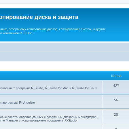
опирование диска и защита
ных, резервному копированию дисков, клонированию систем, и других
о компанией R-TT Inc.
TOPICS
T
427
льных программ R-Studio, R-Studio for Mac и R-Studio for Linux
o
T
56
p
 программы R-Undelete
o
i
T
28
p
c
NAS и восстановления данных с различных дисковых менеджеров:
Volume Manager с использованием программы R-Studio.
o
i
s