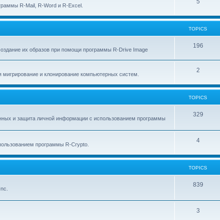
p
T
5
c
раммы R-Mail, R-Word и R-Excel.
i
o
s
c
p
TOPICS
s
i
T
196
создание их образов при помощи программы R-Drive Image
c
o
s
T
2
p
я мигрирование и клонирование компьютерных систем.
o
i
p
c
TOPICS
i
s
T
329
анных и защита личной информации с использованием программы
c
o
s
p
T
4
ользованием программы R-Crypto.
i
o
c
p
TOPICS
s
i
T
839
nc.
c
o
s
p
T
3