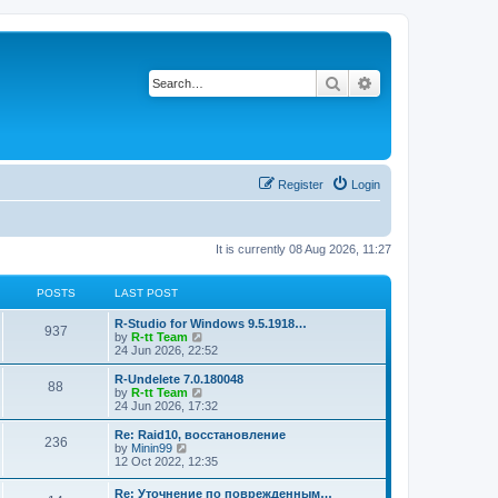
Search
Advanced search
Register
Login
It is currently 08 Aug 2026, 11:27
POSTS
LAST POST
L
R-Studio for Windows 9.5.1918…
P
937
a
V
by
R-tt Team
s
i
24 Jun 2026, 22:52
o
t
e
p
w
L
R-Undelete 7.0.180048
P
88
s
o
t
a
V
by
R-tt Team
s
h
s
i
24 Jun 2026, 17:32
o
t
t
e
t
e
l
p
w
L
Re: Raid10, восстановление
P
236
s
a
s
o
t
a
V
by
Minin99
t
s
h
s
i
12 Oct 2022, 12:35
o
e
t
t
e
t
e
s
l
p
w
L
Re: Уточнение по поврежденным…
t