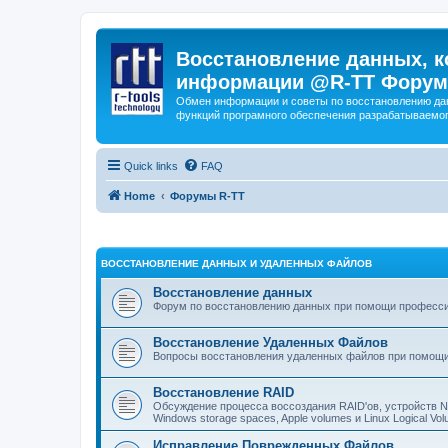
Восстановление данных, к
информации @R-TT Форум
Обмен информации и советы по восстановлению дан
функций програмного обеспечения разрабатываемог
Quick links
FAQ
Home
Форумы R-TT
ВОССТАНОВЛЕНИЕ ДАННЫХ И УДАЛЕННЫХ ФАЙЛОВ
Восстановление данных
Форум по восстановлению данных при помощи профессиона
Восстановление Удаленных Файлов
Вопросы восстановления удаленных файлов при помощи
Восстановление RAID
Обсуждение процесса воссоздания RAID'ов, устройств 
Windows storage spaces, Apple volumes и Linux Logical 
Исправление Поврежденных Файлов