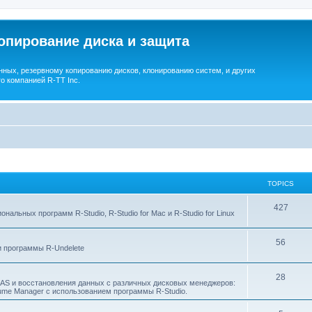
опирование диска и защита
ных, резервному копированию дисков, клонированию систем, и других
о компанией R-TT Inc.
TOPICS
T
427
льных программ R-Studio, R-Studio for Mac и R-Studio for Linux
o
T
56
p
 программы R-Undelete
o
i
T
28
p
c
NAS и восстановления данных с различных дисковых менеджеров:
Volume Manager с использованием программы R-Studio.
o
i
s