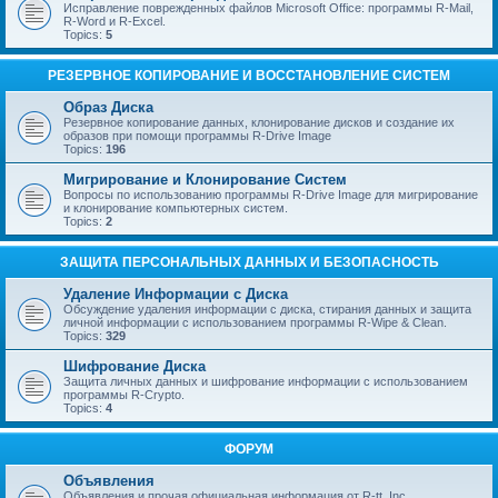
Исправление поврежденных файлов Microsoft Office: программы R-Mail,
R-Word и R-Excel.
Topics:
5
РЕЗЕРВНОЕ КОПИРОВАНИЕ И ВОССТАНОВЛЕНИЕ СИСТЕМ
Образ Диска
Резервное копирование данных, клонирование дисков и создание их
образов при помощи программы R-Drive Image
Topics:
196
Мигрирование и Клонирование Систем
Вопросы по использованию программы R-Drive Image для мигрирование
и клонирование компьютерных систем.
Topics:
2
ЗАЩИТА ПЕРСОНАЛЬНЫХ ДАННЫХ И БЕЗОПАСНОСТЬ
Удаление Информации с Диска
Обсуждение удаления информации с диска, стирания данных и защита
личной информации с использованием программы R-Wipe & Clean.
Topics:
329
Шифрование Диска
Защита личных данных и шифрование информации с использованием
программы R-Crypto.
Topics:
4
ФОРУМ
Объявления
Объявления и прочая официальная информация от R-tt, Inc.