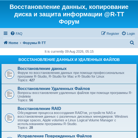
Восстановление данных, копирование
диска и защита информации @R-TT
Форум
FAQ
Register
Login
S
Home
Форумы R-TT
e
It is currently 09 Aug 2026, 05:15
a
ВОССТАНОВЛЕНИЕ ДАННЫХ И УДАЛЕННЫХ ФАЙЛОВ
r
Восстановление данных
c
Форум по восстановлению данных при помощи профессиональных
программ R-Studio, R-Studio for Mac и R-Studio for Linux
h
Topics:
427
Восстановление Удаленных Файлов
Вопросы восстановления удаленных файлов при помощи программы R-
Undelete
Topics:
56
Восстановление RAID
Обсуждение процесса воссоздания RAID'ов, устройств NAS и
восстановления данных с различных дисковых менеджеров: Windows
storage spaces, Apple volumes и Linux Logical Volume Manager с
использованием программы R-Studio.
Topics:
28
Исправление Поврежденных Файлов