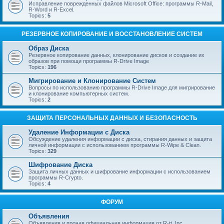
Исправление поврежденных файлов Microsoft Office: программы R-Mail,
R-Word и R-Excel.
Topics:
5
РЕЗЕРВНОЕ КОПИРОВАНИЕ И ВОССТАНОВЛЕНИЕ СИСТЕМ
Образ Диска
Резервное копирование данных, клонирование дисков и создание их
образов при помощи программы R-Drive Image
Topics:
196
Мигрирование и Клонирование Систем
Вопросы по использованию программы R-Drive Image для мигрирование
и клонирование компьютерных систем.
Topics:
2
ЗАЩИТА ПЕРСОНАЛЬНЫХ ДАННЫХ И БЕЗОПАСНОСТЬ
Удаление Информации с Диска
Обсуждение удаления информации с диска, стирания данных и защита
личной информации с использованием программы R-Wipe & Clean.
Topics:
329
Шифрование Диска
Защита личных данных и шифрование информации с использованием
программы R-Crypto.
Topics:
4
ФОРУМ
Объявления
Объявления и прочая официальная информация от R-tt, Inc.