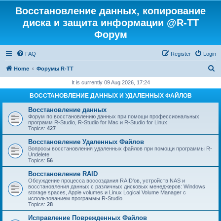
Восстановление данных, копирование
диска и защита информации @R-TT
Форум
FAQ
Register
Login
S
Home
Форумы R-TT
e
It is currently 09 Aug 2026, 17:24
a
ВОССТАНОВЛЕНИЕ ДАННЫХ И УДАЛЕННЫХ ФАЙЛОВ
r
Восстановление данных
c
Форум по восстановлению данных при помощи профессиональных
программ R-Studio, R-Studio for Mac и R-Studio for Linux
h
Topics:
427
Восстановление Удаленных Файлов
Вопросы восстановления удаленных файлов при помощи программы R-
Undelete
Topics:
56
Восстановление RAID
Обсуждение процесса воссоздания RAID'ов, устройств NAS и
восстановления данных с различных дисковых менеджеров: Windows
storage spaces, Apple volumes и Linux Logical Volume Manager с
использованием программы R-Studio.
Topics:
28
Исправление Поврежденных Файлов