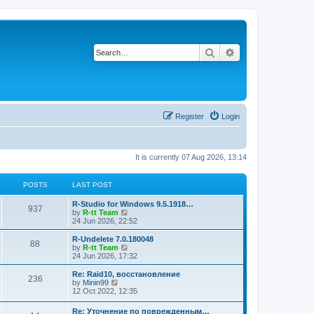
Search
Advanced search
Register
Login
It is currently 07 Aug 2026, 13:14
POSTS
LAST POST
L
R-Studio for Windows 9.5.1918…
P
937
a
V
by
R-tt Team
s
i
24 Jun 2026, 22:52
o
t
e
p
w
L
R-Undelete 7.0.180048
P
88
s
o
t
a
V
by
R-tt Team
s
h
s
i
24 Jun 2026, 17:32
o
t
t
e
t
e
l
p
w
L
Re: Raid10, восстановление
P
236
s
a
s
o
t
a
V
by
Minin99
t
s
h
s
i
12 Oct 2022, 12:35
o
e
t
t
e
t
e
s
l
p
w
L
Re: Уточнение по поврежденным…
t