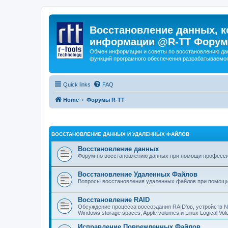
Восстановление данных, к
информации @R-TT Форум
Обмен информации и советы по восстановлению дан
функций програмного обеспечения разрабатываемог
Quick links
FAQ
Home
Форумы R-TT
ВОССТАНОВЛЕНИЕ ДАННЫХ И УДАЛЕННЫХ ФАЙЛОВ
Восстановление данных
Форум по восстановлению данных при помощи профессиона
Восстановление Удаленных Файлов
Вопросы восстановления удаленных файлов при помощи
Восстановление RAID
Обсуждение процесса воссоздания RAID'ов, устройств 
Windows storage spaces, Apple volumes и Linux Logical 
Исправление Поврежденных Файлов