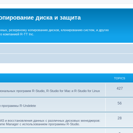
опирование диска и защита
ных, резервному копированию дисков, клонированию систем, и других
о компанией R-TT Inc.
TOPICS
T
427
льных программ R-Studio, R-Studio for Mac и R-Studio for Linux
o
T
56
p
 программы R-Undelete
o
i
T
28
p
c
NAS и восстановления данных с различных дисковых менеджеров:
Volume Manager с использованием программы R-Studio.
o
i
s