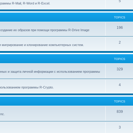
p
T
5
c
раммы R-Mail, R-Word и R-Excel.
i
o
s
c
p
TOPICS
s
i
T
196
создание их образов при помощи программы R-Drive Image
c
o
s
T
2
p
я мигрирование и клонирование компьютерных систем.
o
i
p
c
TOPICS
i
s
T
329
анных и защита личной информации с использованием программы
c
o
s
p
T
4
ользованием программы R-Crypto.
i
o
c
p
TOPICS
s
i
T
839
nc.
c
o
s
p
T
3