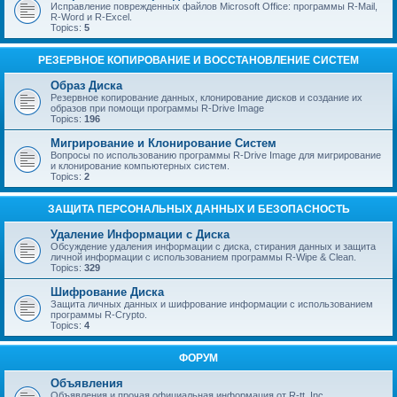
Исправление поврежденных файлов Microsoft Office: программы R-Mail,
R-Word и R-Excel.
Topics:
5
РЕЗЕРВНОЕ КОПИРОВАНИЕ И ВОССТАНОВЛЕНИЕ СИСТЕМ
Образ Диска
Резервное копирование данных, клонирование дисков и создание их
образов при помощи программы R-Drive Image
Topics:
196
Мигрирование и Клонирование Систем
Вопросы по использованию программы R-Drive Image для мигрирование
и клонирование компьютерных систем.
Topics:
2
ЗАЩИТА ПЕРСОНАЛЬНЫХ ДАННЫХ И БЕЗОПАСНОСТЬ
Удаление Информации с Диска
Обсуждение удаления информации с диска, стирания данных и защита
личной информации с использованием программы R-Wipe & Clean.
Topics:
329
Шифрование Диска
Защита личных данных и шифрование информации с использованием
программы R-Crypto.
Topics:
4
ФОРУМ
Объявления
Объявления и прочая официальная информация от R-tt, Inc.