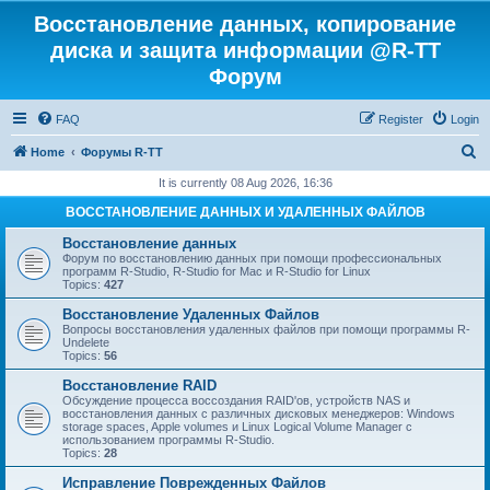
Восстановление данных, копирование
диска и защита информации @R-TT
Форум
FAQ
Register
Login
S
Home
Форумы R-TT
e
It is currently 08 Aug 2026, 16:36
a
ВОССТАНОВЛЕНИЕ ДАННЫХ И УДАЛЕННЫХ ФАЙЛОВ
r
Восстановление данных
c
Форум по восстановлению данных при помощи профессиональных
программ R-Studio, R-Studio for Mac и R-Studio for Linux
h
Topics:
427
Восстановление Удаленных Файлов
Вопросы восстановления удаленных файлов при помощи программы R-
Undelete
Topics:
56
Восстановление RAID
Обсуждение процесса воссоздания RAID'ов, устройств NAS и
восстановления данных с различных дисковых менеджеров: Windows
storage spaces, Apple volumes и Linux Logical Volume Manager с
использованием программы R-Studio.
Topics:
28
Исправление Поврежденных Файлов