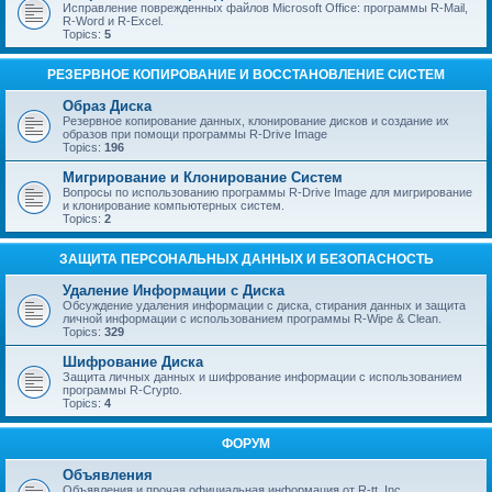
Исправление поврежденных файлов Microsoft Office: программы R-Mail,
R-Word и R-Excel.
Topics:
5
РЕЗЕРВНОЕ КОПИРОВАНИЕ И ВОССТАНОВЛЕНИЕ СИСТЕМ
Образ Диска
Резервное копирование данных, клонирование дисков и создание их
образов при помощи программы R-Drive Image
Topics:
196
Мигрирование и Клонирование Систем
Вопросы по использованию программы R-Drive Image для мигрирование
и клонирование компьютерных систем.
Topics:
2
ЗАЩИТА ПЕРСОНАЛЬНЫХ ДАННЫХ И БЕЗОПАСНОСТЬ
Удаление Информации с Диска
Обсуждение удаления информации с диска, стирания данных и защита
личной информации с использованием программы R-Wipe & Clean.
Topics:
329
Шифрование Диска
Защита личных данных и шифрование информации с использованием
программы R-Crypto.
Topics:
4
ФОРУМ
Объявления
Объявления и прочая официальная информация от R-tt, Inc.