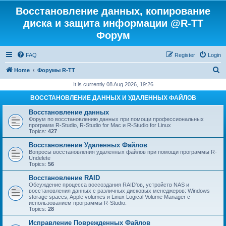
Восстановление данных, копирование
диска и защита информации @R-TT
Форум
FAQ
Register
Login
S
Home
Форумы R-TT
e
It is currently 08 Aug 2026, 19:26
a
ВОССТАНОВЛЕНИЕ ДАННЫХ И УДАЛЕННЫХ ФАЙЛОВ
r
Восстановление данных
c
Форум по восстановлению данных при помощи профессиональных
программ R-Studio, R-Studio for Mac и R-Studio for Linux
h
Topics:
427
Восстановление Удаленных Файлов
Вопросы восстановления удаленных файлов при помощи программы R-
Undelete
Topics:
56
Восстановление RAID
Обсуждение процесса воссоздания RAID'ов, устройств NAS и
восстановления данных с различных дисковых менеджеров: Windows
storage spaces, Apple volumes и Linux Logical Volume Manager с
использованием программы R-Studio.
Topics:
28
Исправление Поврежденных Файлов