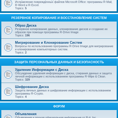
Исправление поврежденных файлов Microsoft Office: программы R-Mail,
R-Word и R-Excel.
Topics:
5
РЕЗЕРВНОЕ КОПИРОВАНИЕ И ВОССТАНОВЛЕНИЕ СИСТЕМ
Образ Диска
Резервное копирование данных, клонирование дисков и создание их
образов при помощи программы R-Drive Image
Topics:
196
Мигрирование и Клонирование Систем
Вопросы по использованию программы R-Drive Image для мигрирование
и клонирование компьютерных систем.
Topics:
2
ЗАЩИТА ПЕРСОНАЛЬНЫХ ДАННЫХ И БЕЗОПАСНОСТЬ
Удаление Информации с Диска
Обсуждение удаления информации с диска, стирания данных и защита
личной информации с использованием программы R-Wipe & Clean.
Topics:
329
Шифрование Диска
Защита личных данных и шифрование информации с использованием
программы R-Crypto.
Topics:
4
ФОРУМ
Объявления
Объявления и прочая официальная информация от R-tt, Inc.