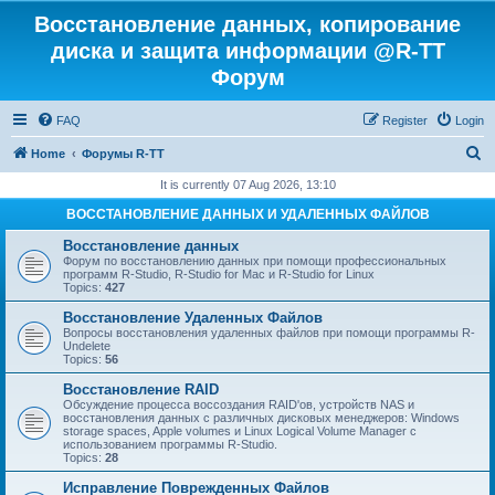
Восстановление данных, копирование
диска и защита информации @R-TT
Форум
FAQ
Register
Login
S
Home
Форумы R-TT
e
It is currently 07 Aug 2026, 13:10
a
ВОССТАНОВЛЕНИЕ ДАННЫХ И УДАЛЕННЫХ ФАЙЛОВ
r
Восстановление данных
c
Форум по восстановлению данных при помощи профессиональных
программ R-Studio, R-Studio for Mac и R-Studio for Linux
h
Topics:
427
Восстановление Удаленных Файлов
Вопросы восстановления удаленных файлов при помощи программы R-
Undelete
Topics:
56
Восстановление RAID
Обсуждение процесса воссоздания RAID'ов, устройств NAS и
восстановления данных с различных дисковых менеджеров: Windows
storage spaces, Apple volumes и Linux Logical Volume Manager с
использованием программы R-Studio.
Topics:
28
Исправление Поврежденных Файлов