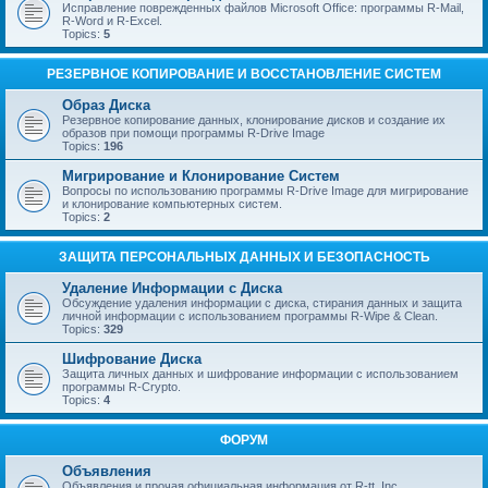
Исправление поврежденных файлов Microsoft Office: программы R-Mail,
R-Word и R-Excel.
Topics:
5
РЕЗЕРВНОЕ КОПИРОВАНИЕ И ВОССТАНОВЛЕНИЕ СИСТЕМ
Образ Диска
Резервное копирование данных, клонирование дисков и создание их
образов при помощи программы R-Drive Image
Topics:
196
Мигрирование и Клонирование Систем
Вопросы по использованию программы R-Drive Image для мигрирование
и клонирование компьютерных систем.
Topics:
2
ЗАЩИТА ПЕРСОНАЛЬНЫХ ДАННЫХ И БЕЗОПАСНОСТЬ
Удаление Информации с Диска
Обсуждение удаления информации с диска, стирания данных и защита
личной информации с использованием программы R-Wipe & Clean.
Topics:
329
Шифрование Диска
Защита личных данных и шифрование информации с использованием
программы R-Crypto.
Topics:
4
ФОРУМ
Объявления
Объявления и прочая официальная информация от R-tt, Inc.