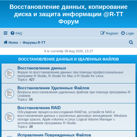
Восстановление данных, копирование
диска и защита информации @R-TT
Форум
FAQ
Register
Login
S
Home
Форумы R-TT
e
It is currently 06 Aug 2026, 13:27
a
ВОССТАНОВЛЕНИЕ ДАННЫХ И УДАЛЕННЫХ ФАЙЛОВ
r
Восстановление данных
c
Форум по восстановлению данных при помощи профессиональных
программ R-Studio, R-Studio for Mac и R-Studio for Linux
h
Topics:
427
Восстановление Удаленных Файлов
Вопросы восстановления удаленных файлов при помощи программы R-
Undelete
Topics:
56
Восстановление RAID
Обсуждение процесса воссоздания RAID'ов, устройств NAS и
восстановления данных с различных дисковых менеджеров: Windows
storage spaces, Apple volumes и Linux Logical Volume Manager с
использованием программы R-Studio.
Topics:
28
Исправление Поврежденных Файлов