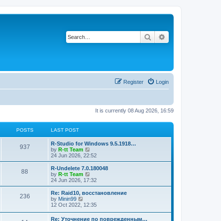
Search
Advanced search
Register
Login
It is currently 08 Aug 2026, 16:59
POSTS
LAST POST
L
R-Studio for Windows 9.5.1918…
P
937
a
V
by
R-tt Team
s
i
24 Jun 2026, 22:52
o
t
e
p
w
L
R-Undelete 7.0.180048
P
88
s
o
t
a
V
by
R-tt Team
s
h
s
i
24 Jun 2026, 17:32
o
t
t
e
t
e
l
p
w
L
Re: Raid10, восстановление
P
236
s
a
s
o
t
a
V
by
Minin99
t
s
h
s
i
12 Oct 2022, 12:35
o
e
t
t
e
t
e
s
l
p
w
L
Re: Уточнение по поврежденным…
t