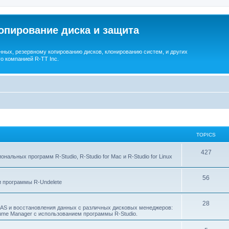
опирование диска и защита
ных, резервному копированию дисков, клонированию систем, и других
о компанией R-TT Inc.
TOPICS
T
427
льных программ R-Studio, R-Studio for Mac и R-Studio for Linux
o
T
56
p
 программы R-Undelete
o
i
T
28
p
c
NAS и восстановления данных с различных дисковых менеджеров:
Volume Manager с использованием программы R-Studio.
o
i
s