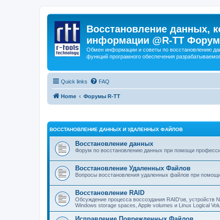
Восстановление данных, к
информации @R-TT Форум
Обмен информации и советы по восстановлению дан
функций програмного обеспечения разрабатываемог
Quick links
FAQ
Home
Форумы R-TT
ВОССТАНОВЛЕНИЕ ДАННЫХ И УДАЛЕННЫХ ФАЙЛОВ
Восстановление данных
Форум по восстановлению данных при помощи профессиона
Восстановление Удаленных Файлов
Вопросы восстановления удаленных файлов при помощи
Восстановление RAID
Обсуждение процесса воссоздания RAID'ов, устройств 
Windows storage spaces, Apple volumes и Linux Logical 
Исправление Поврежденных Файлов