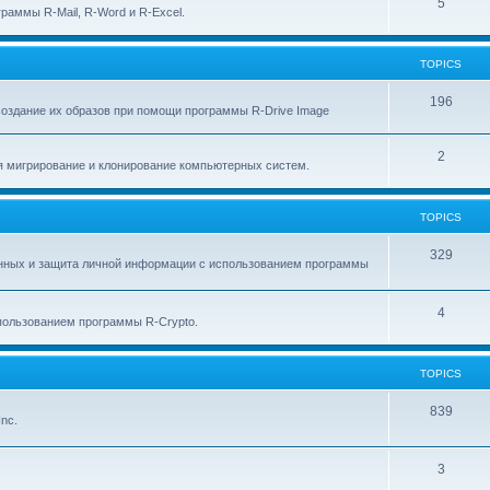
p
T
5
c
раммы R-Mail, R-Word и R-Excel.
i
o
s
c
p
TOPICS
s
i
T
196
создание их образов при помощи программы R-Drive Image
c
o
s
T
2
p
я мигрирование и клонирование компьютерных систем.
o
i
p
c
TOPICS
i
s
T
329
анных и защита личной информации с использованием программы
c
o
s
p
T
4
ользованием программы R-Crypto.
i
o
c
p
TOPICS
s
i
T
839
nc.
c
o
s
p
T
3