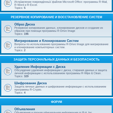
Исправление поврежденных файлов Microsoft Office: программы R-Mail,
R-Word и R-Excel.
Topics:
5
РЕЗЕРВНОЕ КОПИРОВАНИЕ И ВОССТАНОВЛЕНИЕ СИСТЕМ
Образ Диска
Резервное копирование данных, клонирование дисков и создание их
образов при помощи программы R-Drive Image
Topics:
196
Мигрирование и Клонирование Систем
Вопросы по использованию программы R-Drive Image для мигрирование
и клонирование компьютерных систем.
Topics:
2
ЗАЩИТА ПЕРСОНАЛЬНЫХ ДАННЫХ И БЕЗОПАСНОСТЬ
Удаление Информации с Диска
Обсуждение удаления информации с диска, стирания данных и защита
личной информации с использованием программы R-Wipe & Clean.
Topics:
329
Шифрование Диска
Защита личных данных и шифрование информации с использованием
программы R-Crypto.
Topics:
4
ФОРУМ
Объявления
Объявления и прочая официальная информация от R-tt, Inc.