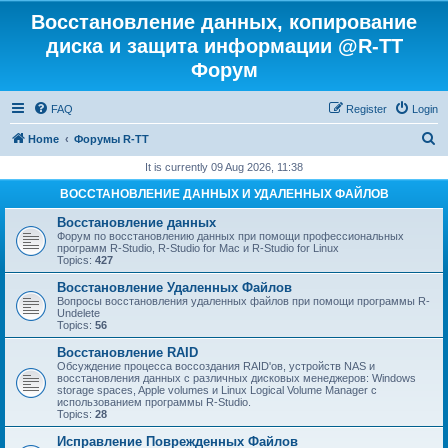
Восстановление данных, копирование
диска и защита информации @R-TT
Форум
FAQ
Register
Login
S
Home
Форумы R-TT
e
It is currently 09 Aug 2026, 11:38
a
ВОССТАНОВЛЕНИЕ ДАННЫХ И УДАЛЕННЫХ ФАЙЛОВ
r
Восстановление данных
c
Форум по восстановлению данных при помощи профессиональных
программ R-Studio, R-Studio for Mac и R-Studio for Linux
h
Topics:
427
Восстановление Удаленных Файлов
Вопросы восстановления удаленных файлов при помощи программы R-
Undelete
Topics:
56
Восстановление RAID
Обсуждение процесса воссоздания RAID'ов, устройств NAS и
восстановления данных с различных дисковых менеджеров: Windows
storage spaces, Apple volumes и Linux Logical Volume Manager с
использованием программы R-Studio.
Topics:
28
Исправление Поврежденных Файлов