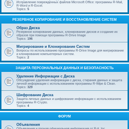
Исправление поврежденных файлов Microsoft Office: программы R-Mail,
R-Word и R-Excel.
Topics:
5
РЕЗЕРВНОЕ КОПИРОВАНИЕ И ВОССТАНОВЛЕНИЕ СИСТЕМ
Образ Диска
Резервное копирование данных, клонирование дисков и создание их
образов при помощи программы R-Drive Image
Topics:
196
Мигрирование и Клонирование Систем
Вопросы по использованию программы R-Drive Image для мигрирование
и клонирование компьютерных систем.
Topics:
2
ЗАЩИТА ПЕРСОНАЛЬНЫХ ДАННЫХ И БЕЗОПАСНОСТЬ
Удаление Информации с Диска
Обсуждение удаления информации с диска, стирания данных и защита
личной информации с использованием программы R-Wipe & Clean.
Topics:
329
Шифрование Диска
Защита личных данных и шифрование информации с использованием
программы R-Crypto.
Topics:
4
ФОРУМ
Объявления
Объявления и прочая официальная информация от R-tt, Inc.