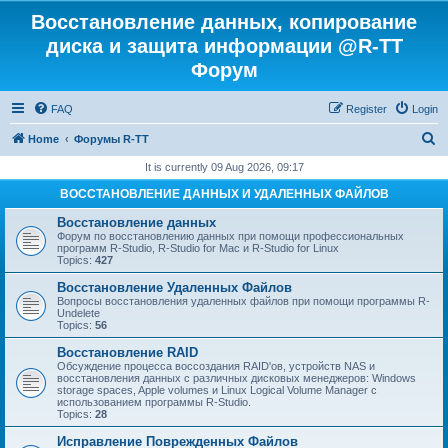
Восстановление данных, копирование
диска и защита информации @R-TT
Форум
FAQ
Register
Login
S
Home
Форумы R-TT
e
It is currently 09 Aug 2026, 09:17
a
ВОССТАНОВЛЕНИЕ ДАННЫХ И УДАЛЕННЫХ ФАЙЛОВ
r
Восстановление данных
c
Форум по восстановлению данных при помощи профессиональных
программ R-Studio, R-Studio for Mac и R-Studio for Linux
h
Topics:
427
Восстановление Удаленных Файлов
Вопросы восстановления удаленных файлов при помощи программы R-
Undelete
Topics:
56
Восстановление RAID
Обсуждение процесса воссоздания RAID'ов, устройств NAS и
восстановления данных с различных дисковых менеджеров: Windows
storage spaces, Apple volumes и Linux Logical Volume Manager с
использованием программы R-Studio.
Topics:
28
Исправление Поврежденных Файлов