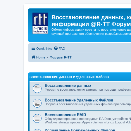
Восстановление данных, к
информации @R-TT Форум
Обмен информации и советы по восстановлению дан
функций програмного обеспечения разрабатываемог
Quick links
FAQ
Home
Форумы R-TT
ВОССТАНОВЛЕНИЕ ДАННЫХ И УДАЛЕННЫХ ФАЙЛОВ
Восстановление данных
Форум по восстановлению данных при помощи профессиона
Восстановление Удаленных Файлов
Вопросы восстановления удаленных файлов при помощи
Восстановление RAID
Обсуждение процесса воссоздания RAID'ов, устройств 
Windows storage spaces, Apple volumes и Linux Logical 
Исправление Поврежденных Файлов