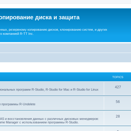
опирование диска и защита
ных, резервному копированию дисков, клонированию систем, и других
о компанией R-TT Inc.
TOPICS
T
427
льных программ R-Studio, R-Studio for Mac и R-Studio for Linux
o
T
56
p
 программы R-Undelete
o
i
T
28
p
c
NAS и восстановления данных с различных дисковых менеджеров:
Volume Manager с использованием программы R-Studio.
o
i
s