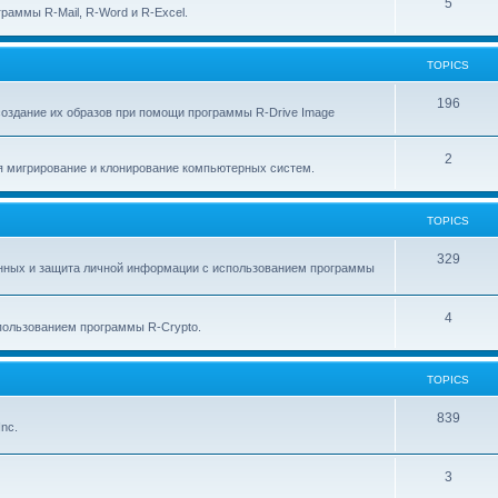
p
T
5
c
раммы R-Mail, R-Word и R-Excel.
i
o
s
c
p
TOPICS
s
i
T
196
создание их образов при помощи программы R-Drive Image
c
o
s
T
2
p
я мигрирование и клонирование компьютерных систем.
o
i
p
c
TOPICS
i
s
T
329
анных и защита личной информации с использованием программы
c
o
s
p
T
4
ользованием программы R-Crypto.
i
o
c
p
TOPICS
s
i
T
839
nc.
c
o
s
p
T
3