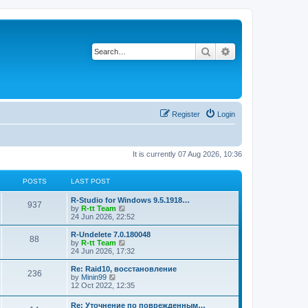
Search
Advanced search
Register
Login
It is currently 07 Aug 2026, 10:36
POSTS
LAST POST
L
R-Studio for Windows 9.5.1918…
P
937
a
V
by
R-tt Team
s
i
24 Jun 2026, 22:52
o
t
e
p
w
L
R-Undelete 7.0.180048
P
88
s
o
t
a
V
by
R-tt Team
s
h
s
i
24 Jun 2026, 17:32
o
t
t
e
t
e
l
p
w
L
Re: Raid10, восстановление
P
236
s
a
s
o
t
a
V
by
Minin99
t
s
h
s
i
12 Oct 2022, 12:35
o
e
t
t
e
t
e
s
l
p
w
L
Re: Уточнение по поврежденным…
t