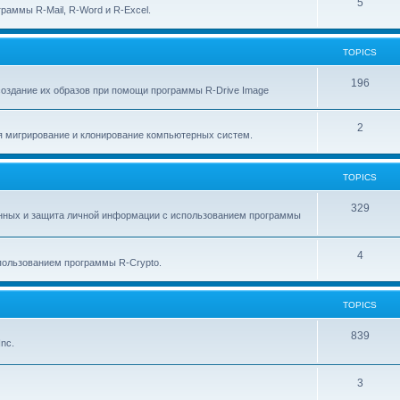
p
T
5
c
раммы R-Mail, R-Word и R-Excel.
i
o
s
c
p
TOPICS
s
i
T
196
создание их образов при помощи программы R-Drive Image
c
o
s
T
2
p
я мигрирование и клонирование компьютерных систем.
o
i
p
c
TOPICS
i
s
T
329
анных и защита личной информации с использованием программы
c
o
s
p
T
4
ользованием программы R-Crypto.
i
o
c
p
TOPICS
s
i
T
839
nc.
c
o
s
p
T
3