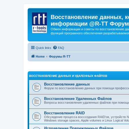
Восстановление данных, к
информации @R-TT Форум
Обмен информации и советы по восстановлению дан
функций програмного обеспечения разрабатываемог
Quick links
FAQ
Home
Форумы R-TT
ВОССТАНОВЛЕНИЕ ДАННЫХ И УДАЛЕННЫХ ФАЙЛОВ
Восстановление данных
Форум по восстановлению данных при помощи профессиона
Восстановление Удаленных Файлов
Вопросы восстановления удаленных файлов при помощи
Восстановление RAID
Обсуждение процесса воссоздания RAID'ов, устройств 
Windows storage spaces, Apple volumes и Linux Logical 
Исправление Поврежденных Файлов