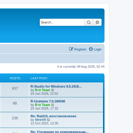
Search
Advanced search
Register
Login
It is currently 08 Aug 2026, 02:44
POSTS
LAST POST
L
R-Studio for Windows 9.5.1918…
P
937
a
V
by
R-tt Team
s
i
24 Jun 2026, 22:52
o
t
e
p
w
L
R-Undelete 7.0.180048
P
88
s
o
t
a
V
by
R-tt Team
s
h
s
i
24 Jun 2026, 17:32
o
t
t
e
t
e
l
p
w
L
Re: Raid10, восстановление
P
236
s
a
s
o
t
a
V
by
Minin99
t
s
h
s
i
12 Oct 2022, 12:35
o
e
t
t
e
t
e
s
l
p
w
L
Re: Уточнение по поврежденным…
t