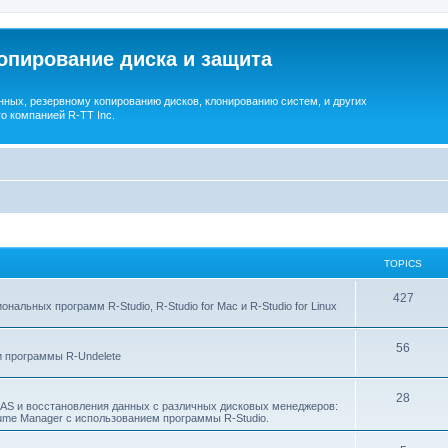
опирование диска и защита
ных, резервному копированию дисков, клонированию систем, и других
о компанией R-TT Inc.
TOPICS
T
427
льных программ R-Studio, R-Studio for Mac и R-Studio for Linux
o
T
56
p
 программы R-Undelete
o
i
T
28
p
c
NAS и восстановления данных с различных дисковых менеджеров:
Volume Manager с использованием программы R-Studio.
o
i
s