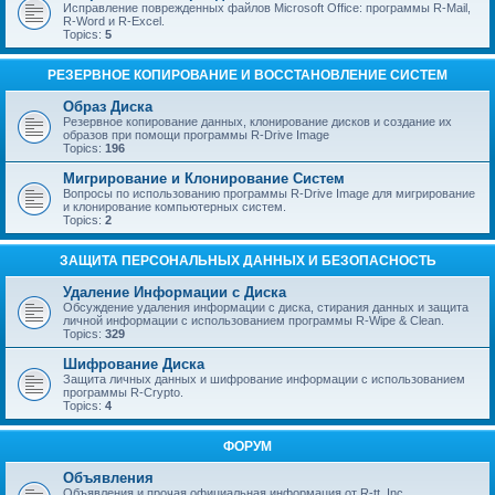
Исправление поврежденных файлов Microsoft Office: программы R-Mail,
R-Word и R-Excel.
Topics:
5
РЕЗЕРВНОЕ КОПИРОВАНИЕ И ВОССТАНОВЛЕНИЕ СИСТЕМ
Образ Диска
Резервное копирование данных, клонирование дисков и создание их
образов при помощи программы R-Drive Image
Topics:
196
Мигрирование и Клонирование Систем
Вопросы по использованию программы R-Drive Image для мигрирование
и клонирование компьютерных систем.
Topics:
2
ЗАЩИТА ПЕРСОНАЛЬНЫХ ДАННЫХ И БЕЗОПАСНОСТЬ
Удаление Информации с Диска
Обсуждение удаления информации с диска, стирания данных и защита
личной информации с использованием программы R-Wipe & Clean.
Topics:
329
Шифрование Диска
Защита личных данных и шифрование информации с использованием
программы R-Crypto.
Topics:
4
ФОРУМ
Объявления
Объявления и прочая официальная информация от R-tt, Inc.