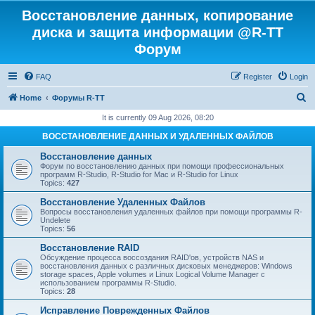
Восстановление данных, копирование
диска и защита информации @R-TT
Форум
FAQ
Register
Login
S
Home
Форумы R-TT
e
It is currently 09 Aug 2026, 08:20
a
ВОССТАНОВЛЕНИЕ ДАННЫХ И УДАЛЕННЫХ ФАЙЛОВ
r
Восстановление данных
c
Форум по восстановлению данных при помощи профессиональных
программ R-Studio, R-Studio for Mac и R-Studio for Linux
h
Topics:
427
Восстановление Удаленных Файлов
Вопросы восстановления удаленных файлов при помощи программы R-
Undelete
Topics:
56
Восстановление RAID
Обсуждение процесса воссоздания RAID'ов, устройств NAS и
восстановления данных с различных дисковых менеджеров: Windows
storage spaces, Apple volumes и Linux Logical Volume Manager с
использованием программы R-Studio.
Topics:
28
Исправление Поврежденных Файлов