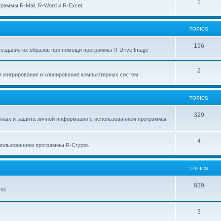
p
T
5
c
раммы R-Mail, R-Word и R-Excel.
i
o
s
c
p
TOPICS
s
i
T
196
создание их образов при помощи программы R-Drive Image
c
o
s
T
2
p
я мигрирование и клонирование компьютерных систем.
o
i
p
c
TOPICS
i
s
T
329
анных и защита личной информации с использованием программы
c
o
s
p
T
4
ользованием программы R-Crypto.
i
o
c
p
TOPICS
s
i
T
839
nc.
c
o
s
p
T
3