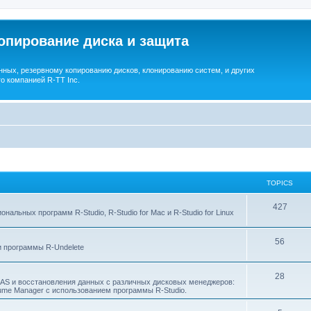
опирование диска и защита
ных, резервному копированию дисков, клонированию систем, и других
о компанией R-TT Inc.
TOPICS
T
427
льных программ R-Studio, R-Studio for Mac и R-Studio for Linux
o
T
56
p
 программы R-Undelete
o
i
T
28
p
c
NAS и восстановления данных с различных дисковых менеджеров:
Volume Manager с использованием программы R-Studio.
o
i
s