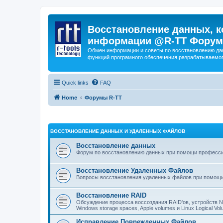
Восстановление данных, к
информации @R-TT Форум
Обмен информации и советы по восстановлению дан
функций програмного обеспечения разрабатываемог
Quick links
FAQ
Home
Форумы R-TT
ВОССТАНОВЛЕНИЕ ДАННЫХ И УДАЛЕННЫХ ФАЙЛОВ
Восстановление данных
Форум по восстановлению данных при помощи профессиона
Восстановление Удаленных Файлов
Вопросы восстановления удаленных файлов при помощи
Восстановление RAID
Обсуждение процесса воссоздания RAID'ов, устройств 
Windows storage spaces, Apple volumes и Linux Logical 
Исправление Поврежденных Файлов