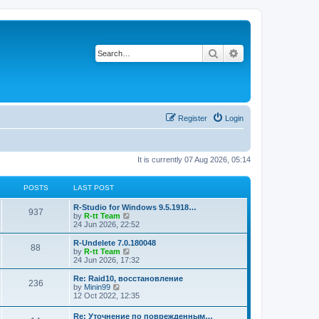
Search
Advanced search
Register
Login
It is currently 07 Aug 2026, 05:14
POSTS
LAST POST
L
R-Studio for Windows 9.5.1918…
P
937
a
V
by
R-tt Team
s
i
24 Jun 2026, 22:52
o
t
e
p
w
L
R-Undelete 7.0.180048
P
88
s
o
t
a
V
by
R-tt Team
s
h
s
i
24 Jun 2026, 17:32
o
t
t
e
t
e
l
p
w
L
Re: Raid10, восстановление
P
236
s
a
s
o
t
a
V
by
Minin99
t
s
h
s
i
12 Oct 2022, 12:35
o
e
t
t
e
t
e
s
l
p
w
L
Re: Уточнение по поврежденным…
t