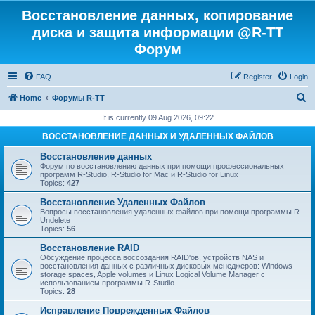
Восстановление данных, копирование
диска и защита информации @R-TT
Форум
FAQ
Register
Login
S
Home
Форумы R-TT
e
It is currently 09 Aug 2026, 09:22
a
ВОССТАНОВЛЕНИЕ ДАННЫХ И УДАЛЕННЫХ ФАЙЛОВ
r
Восстановление данных
c
Форум по восстановлению данных при помощи профессиональных
программ R-Studio, R-Studio for Mac и R-Studio for Linux
h
Topics:
427
Восстановление Удаленных Файлов
Вопросы восстановления удаленных файлов при помощи программы R-
Undelete
Topics:
56
Восстановление RAID
Обсуждение процесса воссоздания RAID'ов, устройств NAS и
восстановления данных с различных дисковых менеджеров: Windows
storage spaces, Apple volumes и Linux Logical Volume Manager с
использованием программы R-Studio.
Topics:
28
Исправление Поврежденных Файлов