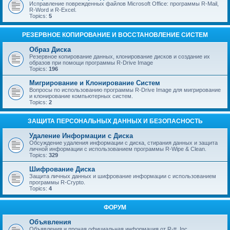
Исправление поврежденных файлов Microsoft Office: программы R-Mail,
R-Word и R-Excel.
Topics:
5
РЕЗЕРВНОЕ КОПИРОВАНИЕ И ВОССТАНОВЛЕНИЕ СИСТЕМ
Образ Диска
Резервное копирование данных, клонирование дисков и создание их
образов при помощи программы R-Drive Image
Topics:
196
Мигрирование и Клонирование Систем
Вопросы по использованию программы R-Drive Image для мигрирование
и клонирование компьютерных систем.
Topics:
2
ЗАЩИТА ПЕРСОНАЛЬНЫХ ДАННЫХ И БЕЗОПАСНОСТЬ
Удаление Информации с Диска
Обсуждение удаления информации с диска, стирания данных и защита
личной информации с использованием программы R-Wipe & Clean.
Topics:
329
Шифрование Диска
Защита личных данных и шифрование информации с использованием
программы R-Crypto.
Topics:
4
ФОРУМ
Объявления
Объявления и прочая официальная информация от R-tt, Inc.