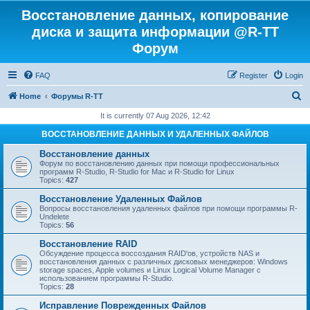
Восстановление данных, копирование
диска и защита информации @R-TT
Форум
FAQ
Register
Login
S
Home
Форумы R-TT
e
It is currently 07 Aug 2026, 12:42
a
ВОССТАНОВЛЕНИЕ ДАННЫХ И УДАЛЕННЫХ ФАЙЛОВ
r
Восстановление данных
c
Форум по восстановлению данных при помощи профессиональных
программ R-Studio, R-Studio for Mac и R-Studio for Linux
h
Topics:
427
Восстановление Удаленных Файлов
Вопросы восстановления удаленных файлов при помощи программы R-
Undelete
Topics:
56
Восстановление RAID
Обсуждение процесса воссоздания RAID'ов, устройств NAS и
восстановления данных с различных дисковых менеджеров: Windows
storage spaces, Apple volumes и Linux Logical Volume Manager с
использованием программы R-Studio.
Topics:
28
Исправление Поврежденных Файлов