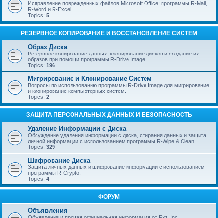
Исправление поврежденных файлов Microsoft Office: программы R-Mail,
R-Word и R-Excel.
Topics:
5
РЕЗЕРВНОЕ КОПИРОВАНИЕ И ВОССТАНОВЛЕНИЕ СИСТЕМ
Образ Диска
Резервное копирование данных, клонирование дисков и создание их
образов при помощи программы R-Drive Image
Topics:
196
Мигрирование и Клонирование Систем
Вопросы по использованию программы R-Drive Image для мигрирование
и клонирование компьютерных систем.
Topics:
2
ЗАЩИТА ПЕРСОНАЛЬНЫХ ДАННЫХ И БЕЗОПАСНОСТЬ
Удаление Информации с Диска
Обсуждение удаления информации с диска, стирания данных и защита
личной информации с использованием программы R-Wipe & Clean.
Topics:
329
Шифрование Диска
Защита личных данных и шифрование информации с использованием
программы R-Crypto.
Topics:
4
ФОРУМ
Объявления
Объявления и прочая официальная информация от R-tt, Inc.