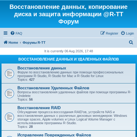
Восстановление данных, копирование
диска и защита информации @R-TT
Форум
FAQ
Register
Login
S
Home
Форумы R-TT
e
It is currently 06 Aug 2026, 17:48
a
ВОССТАНОВЛЕНИЕ ДАННЫХ И УДАЛЕННЫХ ФАЙЛОВ
r
Восстановление данных
c
Форум по восстановлению данных при помощи профессиональных
программ R-Studio, R-Studio for Mac и R-Studio for Linux
h
Topics:
427
Восстановление Удаленных Файлов
Вопросы восстановления удаленных файлов при помощи программы R-
Undelete
Topics:
56
Восстановление RAID
Обсуждение процесса воссоздания RAID'ов, устройств NAS и
восстановления данных с различных дисковых менеджеров: Windows
storage spaces, Apple volumes и Linux Logical Volume Manager с
использованием программы R-Studio.
Topics:
28
Исправление Поврежденных Файлов