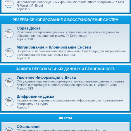
Исправление поврежденных файлов Microsoft Office: программы R-Mail,
R-Word и R-Excel.
Topics:
5
РЕЗЕРВНОЕ КОПИРОВАНИЕ И ВОССТАНОВЛЕНИЕ СИСТЕМ
Образ Диска
Резервное копирование данных, клонирование дисков и создание их
образов при помощи программы R-Drive Image
Topics:
196
Мигрирование и Клонирование Систем
Вопросы по использованию программы R-Drive Image для мигрирование
и клонирование компьютерных систем.
Topics:
2
ЗАЩИТА ПЕРСОНАЛЬНЫХ ДАННЫХ И БЕЗОПАСНОСТЬ
Удаление Информации с Диска
Обсуждение удаления информации с диска, стирания данных и защита
личной информации с использованием программы R-Wipe & Clean.
Topics:
329
Шифрование Диска
Защита личных данных и шифрование информации с использованием
программы R-Crypto.
Topics:
4
ФОРУМ
Объявления
Объявления и прочая официальная информация от R-tt, Inc.