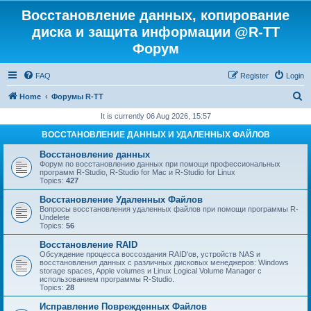
Восстановление данных, копирование
диска и защита информации @R-TT
Форум
FAQ
Register
Login
S
Home
Форумы R-TT
e
It is currently 06 Aug 2026, 15:57
a
ВОССТАНОВЛЕНИЕ ДАННЫХ И УДАЛЕННЫХ ФАЙЛОВ
r
Восстановление данных
c
Форум по восстановлению данных при помощи профессиональных
программ R-Studio, R-Studio for Mac и R-Studio for Linux
h
Topics:
427
Восстановление Удаленных Файлов
Вопросы восстановления удаленных файлов при помощи программы R-
Undelete
Topics:
56
Восстановление RAID
Обсуждение процесса воссоздания RAID'ов, устройств NAS и
восстановления данных с различных дисковых менеджеров: Windows
storage spaces, Apple volumes и Linux Logical Volume Manager с
использованием программы R-Studio.
Topics:
28
Исправление Поврежденных Файлов