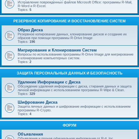
Исправление поврежденных файлов Microsoft Office: программы R-Mail,
R-Word и R-Excel.
Topics:
5
РЕЗЕРВНОЕ КОПИРОВАНИЕ И ВОССТАНОВЛЕНИЕ СИСТЕМ
Образ Диска
Резервное копирование данных, клонирование дисков и создание их
образов при помощи программы R-Drive Image
Topics:
196
Мигрирование и Клонирование Систем
Вопросы по использованию программы R-Drive Image для мигрирование
и клонирование компьютерных систем.
Topics:
2
ЗАЩИТА ПЕРСОНАЛЬНЫХ ДАННЫХ И БЕЗОПАСНОСТЬ
Удаление Информации с Диска
Обсуждение удаления информации с диска, стирания данных и защита
личной информации с использованием программы R-Wipe & Clean.
Topics:
329
Шифрование Диска
Защита личных данных и шифрование информации с использованием
программы R-Crypto.
Topics:
4
ФОРУМ
Объявления
Объявления и прочая официальная информация от R-tt, Inc.