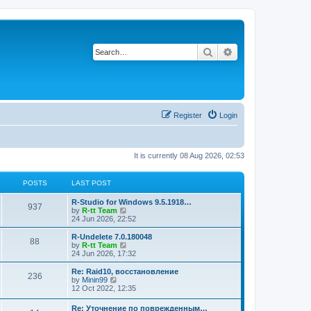
Search
Advanced search
Register
Login
It is currently 08 Aug 2026, 02:53
POSTS
LAST POST
L
R-Studio for Windows 9.5.1918…
P
937
a
V
by
R-tt Team
s
i
24 Jun 2026, 22:52
o
t
e
p
w
L
R-Undelete 7.0.180048
P
88
s
o
t
a
V
by
R-tt Team
s
h
s
i
24 Jun 2026, 17:32
o
t
t
e
t
e
l
p
w
L
Re: Raid10, восстановление
P
236
s
a
s
o
t
a
V
by
Minin99
t
s
h
s
i
12 Oct 2022, 12:35
o
e
t
t
e
t
e
s
l
p
w
L
Re: Уточнение по поврежденным…
t