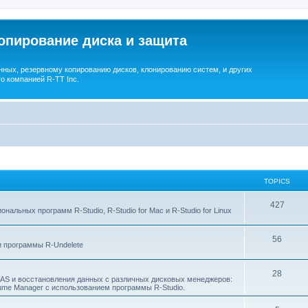
опирование диска и защита
ных, резервному копированию дисков, клонированию систем, и других
о компанией R-TT Inc.
TOPICS
T
427
льных программ R-Studio, R-Studio for Mac и R-Studio for Linux
o
T
56
p
 программы R-Undelete
o
i
T
28
p
c
NAS и восстановления данных с различных дисковых менеджеров:
Volume Manager с использованием программы R-Studio.
o
i
s