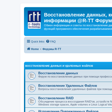
Восстановление данных, к
информации @R-TT Форум
Обмен информации и советы по восстановлению дан
функций програмного обеспечения разрабатываемог
Quick links
FAQ
Home
Форумы R-TT
ВОССТАНОВЛЕНИЕ ДАННЫХ И УДАЛЕННЫХ ФАЙЛОВ
Восстановление данных
Форум по восстановлению данных при помощи профессиона
Восстановление Удаленных Файлов
Вопросы восстановления удаленных файлов при помощи
Восстановление RAID
Обсуждение процесса воссоздания RAID'ов, устройств 
Windows storage spaces, Apple volumes и Linux Logical 
Исправление Поврежденных Файлов