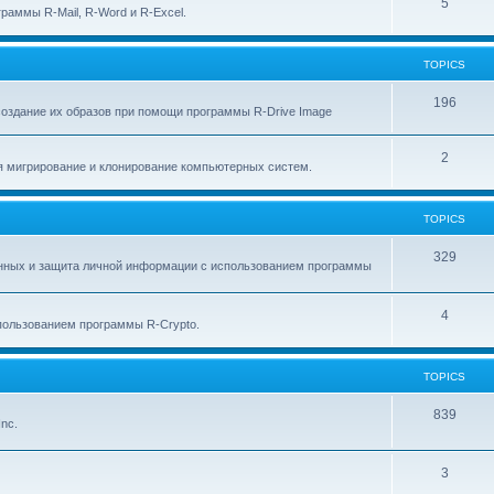
p
T
5
c
раммы R-Mail, R-Word и R-Excel.
i
o
s
c
p
TOPICS
s
i
T
196
создание их образов при помощи программы R-Drive Image
c
o
s
T
2
p
я мигрирование и клонирование компьютерных систем.
o
i
p
c
TOPICS
i
s
T
329
анных и защита личной информации с использованием программы
c
o
s
p
T
4
ользованием программы R-Crypto.
i
o
c
p
TOPICS
s
i
T
839
nc.
c
o
s
p
T
3