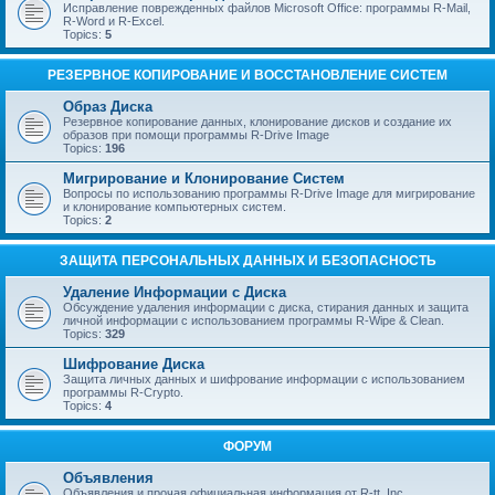
Исправление поврежденных файлов Microsoft Office: программы R-Mail,
R-Word и R-Excel.
Topics:
5
РЕЗЕРВНОЕ КОПИРОВАНИЕ И ВОССТАНОВЛЕНИЕ СИСТЕМ
Образ Диска
Резервное копирование данных, клонирование дисков и создание их
образов при помощи программы R-Drive Image
Topics:
196
Мигрирование и Клонирование Систем
Вопросы по использованию программы R-Drive Image для мигрирование
и клонирование компьютерных систем.
Topics:
2
ЗАЩИТА ПЕРСОНАЛЬНЫХ ДАННЫХ И БЕЗОПАСНОСТЬ
Удаление Информации с Диска
Обсуждение удаления информации с диска, стирания данных и защита
личной информации с использованием программы R-Wipe & Clean.
Topics:
329
Шифрование Диска
Защита личных данных и шифрование информации с использованием
программы R-Crypto.
Topics:
4
ФОРУМ
Объявления
Объявления и прочая официальная информация от R-tt, Inc.