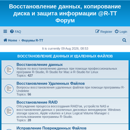
Восстановление данных, копирование
диска и защита информации @R-TT
Форум
FAQ
Register
Login
S
Home
Форумы R-TT
e
It is currently 09 Aug 2026, 08:53
a
ВОССТАНОВЛЕНИЕ ДАННЫХ И УДАЛЕННЫХ ФАЙЛОВ
r
Восстановление данных
c
Форум по восстановлению данных при помощи профессиональных
программ R-Studio, R-Studio for Mac и R-Studio for Linux
h
Topics:
427
Восстановление Удаленных Файлов
Вопросы восстановления удаленных файлов при помощи программы R-
Undelete
Topics:
56
Восстановление RAID
Обсуждение процесса воссоздания RAID'ов, устройств NAS и
восстановления данных с различных дисковых менеджеров: Windows
storage spaces, Apple volumes и Linux Logical Volume Manager с
использованием программы R-Studio.
Topics:
28
Исправление Поврежденных Файлов