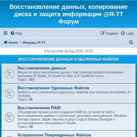
Восстановление данных, копирование
диска и защита информации @R-TT
Форум
FAQ
Register
Login
S
Home
Форумы R-TT
e
It is currently 06 Aug 2026, 14:55
a
ВОССТАНОВЛЕНИЕ ДАННЫХ И УДАЛЕННЫХ ФАЙЛОВ
r
Восстановление данных
c
Форум по восстановлению данных при помощи профессиональных
программ R-Studio, R-Studio for Mac и R-Studio for Linux
h
Topics:
427
Восстановление Удаленных Файлов
Вопросы восстановления удаленных файлов при помощи программы R-
Undelete
Topics:
56
Восстановление RAID
Обсуждение процесса воссоздания RAID'ов, устройств NAS и
восстановления данных с различных дисковых менеджеров: Windows
storage spaces, Apple volumes и Linux Logical Volume Manager с
использованием программы R-Studio.
Topics:
28
Исправление Поврежденных Файлов