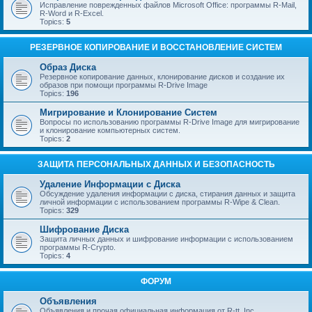
Исправление поврежденных файлов Microsoft Office: программы R-Mail,
R-Word и R-Excel.
Topics:
5
РЕЗЕРВНОЕ КОПИРОВАНИЕ И ВОССТАНОВЛЕНИЕ СИСТЕМ
Образ Диска
Резервное копирование данных, клонирование дисков и создание их
образов при помощи программы R-Drive Image
Topics:
196
Мигрирование и Клонирование Систем
Вопросы по использованию программы R-Drive Image для мигрирование
и клонирование компьютерных систем.
Topics:
2
ЗАЩИТА ПЕРСОНАЛЬНЫХ ДАННЫХ И БЕЗОПАСНОСТЬ
Удаление Информации с Диска
Обсуждение удаления информации с диска, стирания данных и защита
личной информации с использованием программы R-Wipe & Clean.
Topics:
329
Шифрование Диска
Защита личных данных и шифрование информации с использованием
программы R-Crypto.
Topics:
4
ФОРУМ
Объявления
Объявления и прочая официальная информация от R-tt, Inc.