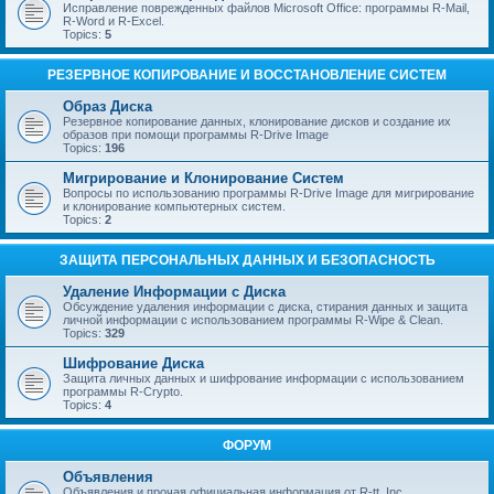
Исправление поврежденных файлов Microsoft Office: программы R-Mail,
R-Word и R-Excel.
Topics:
5
РЕЗЕРВНОЕ КОПИРОВАНИЕ И ВОССТАНОВЛЕНИЕ СИСТЕМ
Образ Диска
Резервное копирование данных, клонирование дисков и создание их
образов при помощи программы R-Drive Image
Topics:
196
Мигрирование и Клонирование Систем
Вопросы по использованию программы R-Drive Image для мигрирование
и клонирование компьютерных систем.
Topics:
2
ЗАЩИТА ПЕРСОНАЛЬНЫХ ДАННЫХ И БЕЗОПАСНОСТЬ
Удаление Информации с Диска
Обсуждение удаления информации с диска, стирания данных и защита
личной информации с использованием программы R-Wipe & Clean.
Topics:
329
Шифрование Диска
Защита личных данных и шифрование информации с использованием
программы R-Crypto.
Topics:
4
ФОРУМ
Объявления
Объявления и прочая официальная информация от R-tt, Inc.