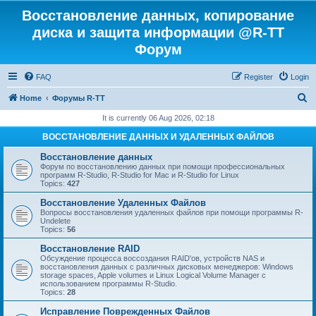
Восстановление данных, копирование
диска и защита информации @R-TT
Форум
FAQ
Register
Login
S
Home
Форумы R-TT
e
It is currently 06 Aug 2026, 02:18
a
ВОССТАНОВЛЕНИЕ ДАННЫХ И УДАЛЕННЫХ ФАЙЛОВ
r
Восстановление данных
c
Форум по восстановлению данных при помощи профессиональных
программ R-Studio, R-Studio for Mac и R-Studio for Linux
h
Topics:
427
Восстановление Удаленных Файлов
Вопросы восстановления удаленных файлов при помощи программы R-
Undelete
Topics:
56
Восстановление RAID
Обсуждение процесса воссоздания RAID'ов, устройств NAS и
восстановления данных с различных дисковых менеджеров: Windows
storage spaces, Apple volumes и Linux Logical Volume Manager с
использованием программы R-Studio.
Topics:
28
Исправление Поврежденных Файлов