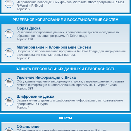
Исправление поврежденных файлов Microsoft Office: программы R-Mail,
R-Word и R-Excel.
Topics:
5
РЕЗЕРВНОЕ КОПИРОВАНИЕ И ВОССТАНОВЛЕНИЕ СИСТЕМ
Образ Диска
Резервное копирование данных, клонирование дисков и создание их
образов при помощи программы R-Drive Image
Topics:
196
Мигрирование и Клонирование Систем
Вопросы по использованию программы R-Drive Image для мигрирование
и клонирование компьютерных систем.
Topics:
2
ЗАЩИТА ПЕРСОНАЛЬНЫХ ДАННЫХ И БЕЗОПАСНОСТЬ
Удаление Информации с Диска
Обсуждение удаления информации с диска, стирания данных и защита
личной информации с использованием программы R-Wipe & Clean.
Topics:
329
Шифрование Диска
Защита личных данных и шифрование информации с использованием
программы R-Crypto.
Topics:
4
ФОРУМ
Объявления
Объявления и прочая официальная информация от R-tt, Inc.