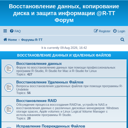
Восстановление данных, копирование
диска и защита информации @R-TT
Форум
FAQ
Register
Login
S
Home
Форумы R-TT
e
It is currently 09 Aug 2026, 16:42
a
ВОССТАНОВЛЕНИЕ ДАННЫХ И УДАЛЕННЫХ ФАЙЛОВ
r
Восстановление данных
c
Форум по восстановлению данных при помощи профессиональных
программ R-Studio, R-Studio for Mac и R-Studio for Linux
h
Topics:
427
Восстановление Удаленных Файлов
Вопросы восстановления удаленных файлов при помощи программы R-
Undelete
Topics:
56
Восстановление RAID
Обсуждение процесса воссоздания RAID'ов, устройств NAS и
восстановления данных с различных дисковых менеджеров: Windows
storage spaces, Apple volumes и Linux Logical Volume Manager с
использованием программы R-Studio.
Topics:
28
Исправление Поврежденных Файлов