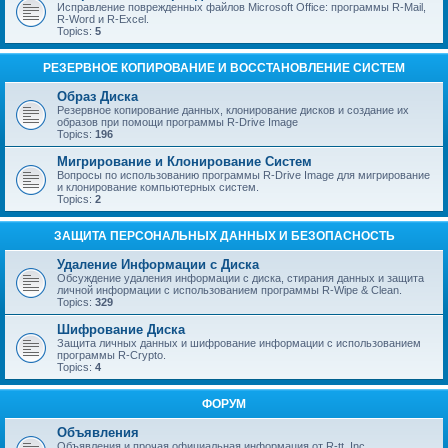
Исправление поврежденных файлов Microsoft Office: программы R-Mail,
R-Word и R-Excel.
Topics:
5
РЕЗЕРВНОЕ КОПИРОВАНИЕ И ВОССТАНОВЛЕНИЕ СИСТЕМ
Образ Диска
Резервное копирование данных, клонирование дисков и создание их
образов при помощи программы R-Drive Image
Topics:
196
Мигрирование и Клонирование Систем
Вопросы по использованию программы R-Drive Image для мигрирование
и клонирование компьютерных систем.
Topics:
2
ЗАЩИТА ПЕРСОНАЛЬНЫХ ДАННЫХ И БЕЗОПАСНОСТЬ
Удаление Информации с Диска
Обсуждение удаления информации с диска, стирания данных и защита
личной информации с использованием программы R-Wipe & Clean.
Topics:
329
Шифрование Диска
Защита личных данных и шифрование информации с использованием
программы R-Crypto.
Topics:
4
ФОРУМ
Объявления
Объявления и прочая официальная информация от R-tt, Inc.