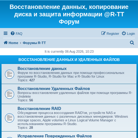
Восстановление данных, копирование
диска и защита информации @R-TT
Форум
FAQ
Register
Login
S
Home
Форумы R-TT
e
It is currently 06 Aug 2026, 10:23
a
ВОССТАНОВЛЕНИЕ ДАННЫХ И УДАЛЕННЫХ ФАЙЛОВ
r
Восстановление данных
c
Форум по восстановлению данных при помощи профессиональных
программ R-Studio, R-Studio for Mac и R-Studio for Linux
h
Topics:
427
Восстановление Удаленных Файлов
Вопросы восстановления удаленных файлов при помощи программы R-
Undelete
Topics:
56
Восстановление RAID
Обсуждение процесса воссоздания RAID'ов, устройств NAS и
восстановления данных с различных дисковых менеджеров: Windows
storage spaces, Apple volumes и Linux Logical Volume Manager с
использованием программы R-Studio.
Topics:
28
Исправление Поврежденных Файлов