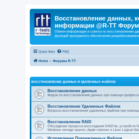
Восстановление данных, к
информации @R-TT Форум
Обмен информации и советы по восстановлению дан
функций програмного обеспечения разрабатываемог
Quick links
FAQ
Home
Форумы R-TT
ВОССТАНОВЛЕНИЕ ДАННЫХ И УДАЛЕННЫХ ФАЙЛОВ
Восстановление данных
Форум по восстановлению данных при помощи профессиона
Восстановление Удаленных Файлов
Вопросы восстановления удаленных файлов при помощи
Восстановление RAID
Обсуждение процесса воссоздания RAID'ов, устройств 
Windows storage spaces, Apple volumes и Linux Logical 
Исправление Поврежденных Файлов