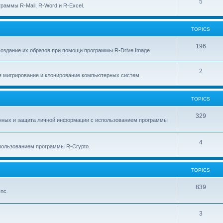
p
T
5
c
раммы R-Mail, R-Word и R-Excel.
i
o
s
c
p
TOPICS
s
i
T
196
создание их образов при помощи программы R-Drive Image
c
o
s
T
2
p
я мигрирование и клонирование компьютерных систем.
o
i
p
c
TOPICS
i
s
T
329
анных и защита личной информации с использованием программы
c
o
s
p
T
4
ользованием программы R-Crypto.
i
o
c
p
TOPICS
s
i
T
839
nc.
c
o
s
p
T
3