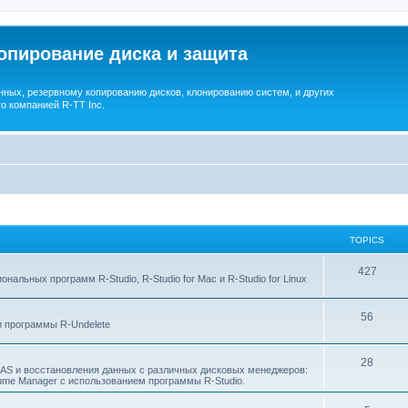
опирование диска и защита
ных, резервному копированию дисков, клонированию систем, и других
о компанией R-TT Inc.
TOPICS
T
427
льных программ R-Studio, R-Studio for Mac и R-Studio for Linux
o
T
56
p
 программы R-Undelete
o
i
T
28
p
c
NAS и восстановления данных с различных дисковых менеджеров:
Volume Manager с использованием программы R-Studio.
o
i
s