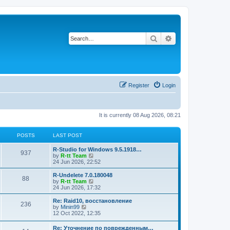
Search
Advanced search
Register
Login
It is currently 08 Aug 2026, 08:21
POSTS
LAST POST
L
R-Studio for Windows 9.5.1918…
P
937
a
V
by
R-tt Team
s
i
24 Jun 2026, 22:52
o
t
e
p
w
L
R-Undelete 7.0.180048
P
88
s
o
t
a
V
by
R-tt Team
s
h
s
i
24 Jun 2026, 17:32
o
t
t
e
t
e
l
p
w
L
Re: Raid10, восстановление
P
236
s
a
s
o
t
a
V
by
Minin99
t
s
h
s
i
12 Oct 2022, 12:35
o
e
t
t
e
t
e
s
l
p
w
L
Re: Уточнение по поврежденным…
t