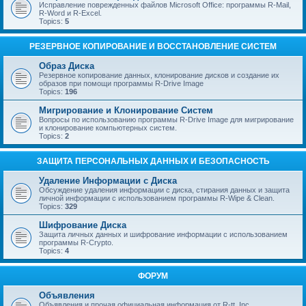
Исправление поврежденных файлов Microsoft Office: программы R-Mail,
R-Word и R-Excel.
Topics:
5
РЕЗЕРВНОЕ КОПИРОВАНИЕ И ВОССТАНОВЛЕНИЕ СИСТЕМ
Образ Диска
Резервное копирование данных, клонирование дисков и создание их
образов при помощи программы R-Drive Image
Topics:
196
Мигрирование и Клонирование Систем
Вопросы по использованию программы R-Drive Image для мигрирование
и клонирование компьютерных систем.
Topics:
2
ЗАЩИТА ПЕРСОНАЛЬНЫХ ДАННЫХ И БЕЗОПАСНОСТЬ
Удаление Информации с Диска
Обсуждение удаления информации с диска, стирания данных и защита
личной информации с использованием программы R-Wipe & Clean.
Topics:
329
Шифрование Диска
Защита личных данных и шифрование информации с использованием
программы R-Crypto.
Topics:
4
ФОРУМ
Объявления
Объявления и прочая официальная информация от R-tt, Inc.