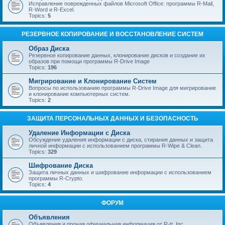
Исправление поврежденных файлов Microsoft Office: программы R-Mail,
R-Word и R-Excel.
Topics:
5
РЕЗЕРВНОЕ КОПИРОВАНИЕ И ВОССТАНОВЛЕНИЕ СИСТЕМ
Образ Диска
Резервное копирование данных, клонирование дисков и создание их
образов при помощи программы R-Drive Image
Topics:
196
Мигрирование и Клонирование Систем
Вопросы по использованию программы R-Drive Image для мигрирование
и клонирование компьютерных систем.
Topics:
2
ЗАЩИТА ПЕРСОНАЛЬНЫХ ДАННЫХ И БЕЗОПАСНОСТЬ
Удаление Информации с Диска
Обсуждение удаления информации с диска, стирания данных и защита
личной информации с использованием программы R-Wipe & Clean.
Topics:
329
Шифрование Диска
Защита личных данных и шифрование информации с использованием
программы R-Crypto.
Topics:
4
ФОРУМ
Объявления
Объявления и прочая официальная информация от R-tt, Inc.