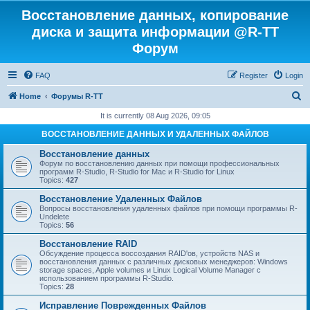
Восстановление данных, копирование
диска и защита информации @R-TT
Форум
FAQ
Register
Login
S
Home
Форумы R-TT
e
It is currently 08 Aug 2026, 09:05
a
ВОССТАНОВЛЕНИЕ ДАННЫХ И УДАЛЕННЫХ ФАЙЛОВ
r
Восстановление данных
c
Форум по восстановлению данных при помощи профессиональных
программ R-Studio, R-Studio for Mac и R-Studio for Linux
h
Topics:
427
Восстановление Удаленных Файлов
Вопросы восстановления удаленных файлов при помощи программы R-
Undelete
Topics:
56
Восстановление RAID
Обсуждение процесса воссоздания RAID'ов, устройств NAS и
восстановления данных с различных дисковых менеджеров: Windows
storage spaces, Apple volumes и Linux Logical Volume Manager с
использованием программы R-Studio.
Topics:
28
Исправление Поврежденных Файлов