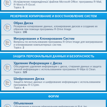
Исправление поврежденных файлов Microsoft Office: программы R-Mail,
R-Word и R-Excel.
Topics:
5
РЕЗЕРВНОЕ КОПИРОВАНИЕ И ВОССТАНОВЛЕНИЕ СИСТЕМ
Образ Диска
Резервное копирование данных, клонирование дисков и создание их
образов при помощи программы R-Drive Image
Topics:
196
Мигрирование и Клонирование Систем
Вопросы по использованию программы R-Drive Image для мигрирование
и клонирование компьютерных систем.
Topics:
2
ЗАЩИТА ПЕРСОНАЛЬНЫХ ДАННЫХ И БЕЗОПАСНОСТЬ
Удаление Информации с Диска
Обсуждение удаления информации с диска, стирания данных и защита
личной информации с использованием программы R-Wipe & Clean.
Topics:
329
Шифрование Диска
Защита личных данных и шифрование информации с использованием
программы R-Crypto.
Topics:
4
ФОРУМ
Объявления
Объявления и прочая официальная информация от R-tt, Inc.