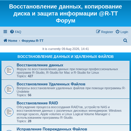
Восстановление данных, копирование
диска и защита информации @R-TT
Форум
FAQ
Register
Login
S
Home
Форумы R-TT
e
It is currently 09 Aug 2026, 14:41
a
ВОССТАНОВЛЕНИЕ ДАННЫХ И УДАЛЕННЫХ ФАЙЛОВ
r
Восстановление данных
c
Форум по восстановлению данных при помощи профессиональных
программ R-Studio, R-Studio for Mac и R-Studio for Linux
h
Topics:
427
Восстановление Удаленных Файлов
Вопросы восстановления удаленных файлов при помощи программы R-
Undelete
Topics:
56
Восстановление RAID
Обсуждение процесса воссоздания RAID'ов, устройств NAS и
восстановления данных с различных дисковых менеджеров: Windows
storage spaces, Apple volumes и Linux Logical Volume Manager с
использованием программы R-Studio.
Topics:
28
Исправление Поврежденных Файлов