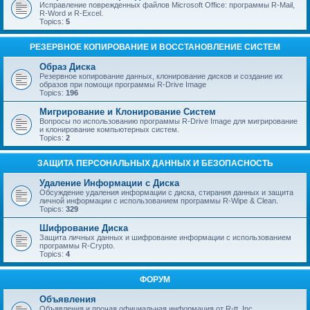
Исправление поврежденных файлов Microsoft Office: программы R-Mail,
R-Word и R-Excel.
Topics:
5
РЕЗЕРВНОЕ КОПИРОВАНИЕ И ВОССТАНОВЛЕНИЕ СИСТЕМ
Образ Диска
Резервное копирование данных, клонирование дисков и создание их
образов при помощи программы R-Drive Image
Topics:
196
Мигрирование и Клонирование Систем
Вопросы по использованию программы R-Drive Image для мигрирование
и клонирование компьютерных систем.
Topics:
2
ЗАЩИТА ПЕРСОНАЛЬНЫХ ДАННЫХ И БЕЗОПАСНОСТЬ
Удаление Информации с Диска
Обсуждение удаления информации с диска, стирания данных и защита
личной информации с использованием программы R-Wipe & Clean.
Topics:
329
Шифрование Диска
Защита личных данных и шифрование информации с использованием
программы R-Crypto.
Topics:
4
ФОРУМ
Объявления
Объявления и прочая официальная информация от R-tt, Inc.