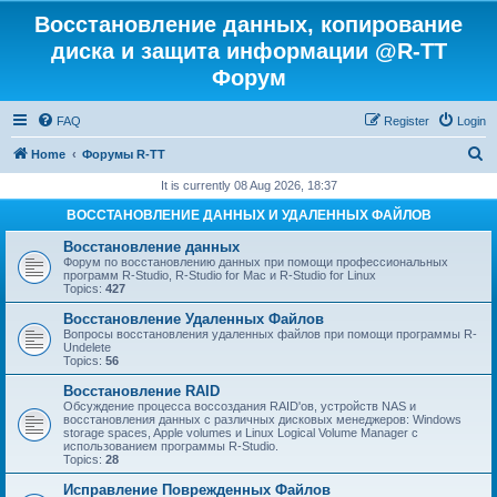
Восстановление данных, копирование
диска и защита информации @R-TT
Форум
FAQ
Register
Login
S
Home
Форумы R-TT
e
It is currently 08 Aug 2026, 18:37
a
ВОССТАНОВЛЕНИЕ ДАННЫХ И УДАЛЕННЫХ ФАЙЛОВ
r
Восстановление данных
c
Форум по восстановлению данных при помощи профессиональных
программ R-Studio, R-Studio for Mac и R-Studio for Linux
h
Topics:
427
Восстановление Удаленных Файлов
Вопросы восстановления удаленных файлов при помощи программы R-
Undelete
Topics:
56
Восстановление RAID
Обсуждение процесса воссоздания RAID'ов, устройств NAS и
восстановления данных с различных дисковых менеджеров: Windows
storage spaces, Apple volumes и Linux Logical Volume Manager с
использованием программы R-Studio.
Topics:
28
Исправление Поврежденных Файлов