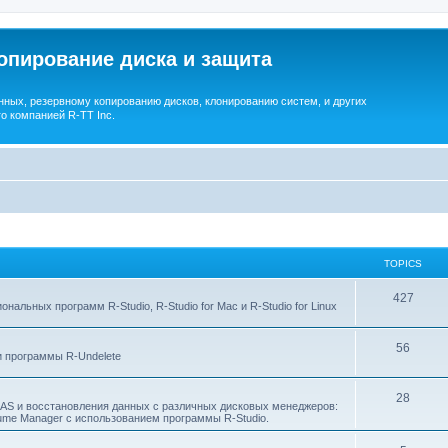
опирование диска и защита
ных, резервному копированию дисков, клонированию систем, и других
о компанией R-TT Inc.
TOPICS
T
427
льных программ R-Studio, R-Studio for Mac и R-Studio for Linux
o
T
56
p
 программы R-Undelete
o
i
T
28
p
c
NAS и восстановления данных с различных дисковых менеджеров:
Volume Manager с использованием программы R-Studio.
o
i
s