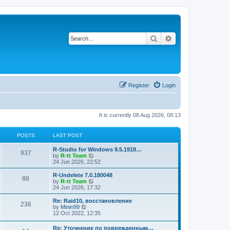
Search
Advanced search
Register
Login
It is currently 08 Aug 2026, 08:13
POSTS
LAST POST
L
R-Studio for Windows 9.5.1918…
P
937
a
V
by
R-tt Team
s
i
24 Jun 2026, 22:52
o
t
e
p
w
L
R-Undelete 7.0.180048
P
88
s
o
t
a
V
by
R-tt Team
s
h
s
i
24 Jun 2026, 17:32
o
t
t
e
t
e
l
p
w
L
Re: Raid10, восстановление
P
236
s
a
s
o
t
a
V
by
Minin99
t
s
h
s
i
12 Oct 2022, 12:35
o
e
t
t
e
t
e
s
l
p
w
L
Re: Уточнение по поврежденным…
t