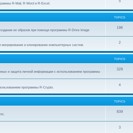
p
T
5
c
раммы R-Mail, R-Word и R-Excel.
i
o
s
c
p
TOPICS
s
i
T
196
создание их образов при помощи программы R-Drive Image
c
o
s
T
2
p
я мигрирование и клонирование компьютерных систем.
o
i
p
c
TOPICS
i
s
T
329
анных и защита личной информации с использованием программы
c
o
s
p
T
4
ользованием программы R-Crypto.
i
o
c
p
TOPICS
s
i
T
839
nc.
c
o
s
p
T
3