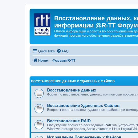
Восстановление данных, к
информации @R-TT Форум
Обмен информации и советы по восстановлению дан
функций програмного обеспечения разрабатываемог
Quick links
FAQ
Home
Форумы R-TT
ВОССТАНОВЛЕНИЕ ДАННЫХ И УДАЛЕННЫХ ФАЙЛОВ
Восстановление данных
Форум по восстановлению данных при помощи профессиона
Восстановление Удаленных Файлов
Вопросы восстановления удаленных файлов при помощи
Восстановление RAID
Обсуждение процесса воссоздания RAID'ов, устройств 
Windows storage spaces, Apple volumes и Linux Logical 
Исправление Поврежденных Файлов