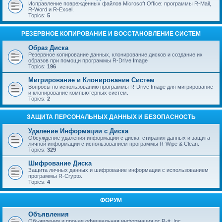
Исправление поврежденных файлов Microsoft Office: программы R-Mail,
R-Word и R-Excel.
Topics:
5
РЕЗЕРВНОЕ КОПИРОВАНИЕ И ВОССТАНОВЛЕНИЕ СИСТЕМ
Образ Диска
Резервное копирование данных, клонирование дисков и создание их
образов при помощи программы R-Drive Image
Topics:
196
Мигрирование и Клонирование Систем
Вопросы по использованию программы R-Drive Image для мигрирование
и клонирование компьютерных систем.
Topics:
2
ЗАЩИТА ПЕРСОНАЛЬНЫХ ДАННЫХ И БЕЗОПАСНОСТЬ
Удаление Информации с Диска
Обсуждение удаления информации с диска, стирания данных и защита
личной информации с использованием программы R-Wipe & Clean.
Topics:
329
Шифрование Диска
Защита личных данных и шифрование информации с использованием
программы R-Crypto.
Topics:
4
ФОРУМ
Объявления
Объявления и прочая официальная информация от R-tt, Inc.