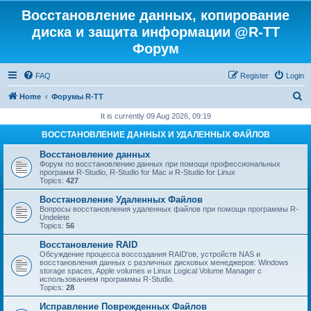
Восстановление данных, копирование
диска и защита информации @R-TT
Форум
FAQ
Register
Login
S
Home
Форумы R-TT
e
It is currently 09 Aug 2026, 09:19
a
ВОССТАНОВЛЕНИЕ ДАННЫХ И УДАЛЕННЫХ ФАЙЛОВ
r
Восстановление данных
c
Форум по восстановлению данных при помощи профессиональных
программ R-Studio, R-Studio for Mac и R-Studio for Linux
h
Topics:
427
Восстановление Удаленных Файлов
Вопросы восстановления удаленных файлов при помощи программы R-
Undelete
Topics:
56
Восстановление RAID
Обсуждение процесса воссоздания RAID'ов, устройств NAS и
восстановления данных с различных дисковых менеджеров: Windows
storage spaces, Apple volumes и Linux Logical Volume Manager с
использованием программы R-Studio.
Topics:
28
Исправление Поврежденных Файлов