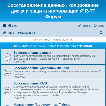
Восстановление данных, копирование
диска и защита информации @R-TT
Форум
FAQ
Register
Login
S
Home
Форумы R-TT
e
It is currently 07 Aug 2026, 09:38
a
ВОССТАНОВЛЕНИЕ ДАННЫХ И УДАЛЕННЫХ ФАЙЛОВ
r
Восстановление данных
c
Форум по восстановлению данных при помощи профессиональных
программ R-Studio, R-Studio for Mac и R-Studio for Linux
h
Topics:
427
Восстановление Удаленных Файлов
Вопросы восстановления удаленных файлов при помощи программы R-
Undelete
Topics:
56
Восстановление RAID
Обсуждение процесса воссоздания RAID'ов, устройств NAS и
восстановления данных с различных дисковых менеджеров: Windows
storage spaces, Apple volumes и Linux Logical Volume Manager с
использованием программы R-Studio.
Topics:
28
Исправление Поврежденных Файлов