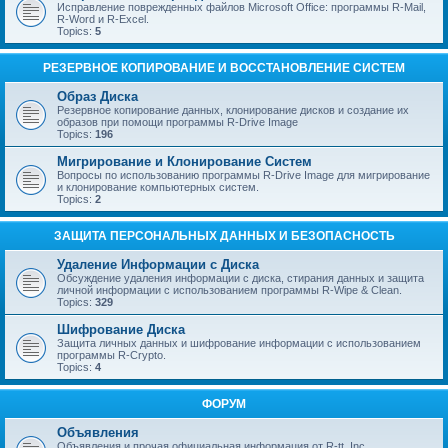
Исправление поврежденных файлов Microsoft Office: программы R-Mail,
R-Word и R-Excel.
Topics:
5
РЕЗЕРВНОЕ КОПИРОВАНИЕ И ВОССТАНОВЛЕНИЕ СИСТЕМ
Образ Диска
Резервное копирование данных, клонирование дисков и создание их
образов при помощи программы R-Drive Image
Topics:
196
Мигрирование и Клонирование Систем
Вопросы по использованию программы R-Drive Image для мигрирование
и клонирование компьютерных систем.
Topics:
2
ЗАЩИТА ПЕРСОНАЛЬНЫХ ДАННЫХ И БЕЗОПАСНОСТЬ
Удаление Информации с Диска
Обсуждение удаления информации с диска, стирания данных и защита
личной информации с использованием программы R-Wipe & Clean.
Topics:
329
Шифрование Диска
Защита личных данных и шифрование информации с использованием
программы R-Crypto.
Topics:
4
ФОРУМ
Объявления
Объявления и прочая официальная информация от R-tt, Inc.