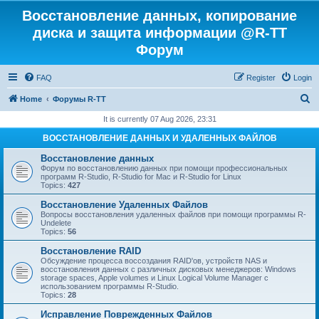
Восстановление данных, копирование
диска и защита информации @R-TT
Форум
FAQ
Register
Login
S
Home
Форумы R-TT
e
It is currently 07 Aug 2026, 23:31
a
ВОССТАНОВЛЕНИЕ ДАННЫХ И УДАЛЕННЫХ ФАЙЛОВ
r
Восстановление данных
c
Форум по восстановлению данных при помощи профессиональных
программ R-Studio, R-Studio for Mac и R-Studio for Linux
h
Topics:
427
Восстановление Удаленных Файлов
Вопросы восстановления удаленных файлов при помощи программы R-
Undelete
Topics:
56
Восстановление RAID
Обсуждение процесса воссоздания RAID'ов, устройств NAS и
восстановления данных с различных дисковых менеджеров: Windows
storage spaces, Apple volumes и Linux Logical Volume Manager с
использованием программы R-Studio.
Topics:
28
Исправление Поврежденных Файлов