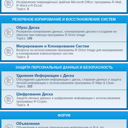
Исправление поврежденных файлов Microsoft Office: программы R-Mail,
R-Word и R-Excel.
Topics:
5
РЕЗЕРВНОЕ КОПИРОВАНИЕ И ВОССТАНОВЛЕНИЕ СИСТЕМ
Образ Диска
Резервное копирование данных, клонирование дисков и создание их
образов при помощи программы R-Drive Image
Topics:
196
Мигрирование и Клонирование Систем
Вопросы по использованию программы R-Drive Image для мигрирование
и клонирование компьютерных систем.
Topics:
2
ЗАЩИТА ПЕРСОНАЛЬНЫХ ДАННЫХ И БЕЗОПАСНОСТЬ
Удаление Информации с Диска
Обсуждение удаления информации с диска, стирания данных и защита
личной информации с использованием программы R-Wipe & Clean.
Topics:
329
Шифрование Диска
Защита личных данных и шифрование информации с использованием
программы R-Crypto.
Topics:
4
ФОРУМ
Объявления
Объявления и прочая официальная информация от R-tt, Inc.