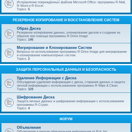
Исправление поврежденных файлов Microsoft Office: программы R-Mail,
R-Word и R-Excel.
Topics:
5
РЕЗЕРВНОЕ КОПИРОВАНИЕ И ВОССТАНОВЛЕНИЕ СИСТЕМ
Образ Диска
Резервное копирование данных, клонирование дисков и создание их
образов при помощи программы R-Drive Image
Topics:
196
Мигрирование и Клонирование Систем
Вопросы по использованию программы R-Drive Image для мигрирование
и клонирование компьютерных систем.
Topics:
2
ЗАЩИТА ПЕРСОНАЛЬНЫХ ДАННЫХ И БЕЗОПАСНОСТЬ
Удаление Информации с Диска
Обсуждение удаления информации с диска, стирания данных и защита
личной информации с использованием программы R-Wipe & Clean.
Topics:
329
Шифрование Диска
Защита личных данных и шифрование информации с использованием
программы R-Crypto.
Topics:
4
ФОРУМ
Объявления
Объявления и прочая официальная информация от R-tt, Inc.