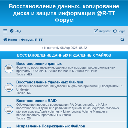
Восстановление данных, копирование
диска и защита информации @R-TT
Форум
FAQ
Register
Login
S
Home
Форумы R-TT
e
It is currently 08 Aug 2026, 08:22
a
ВОССТАНОВЛЕНИЕ ДАННЫХ И УДАЛЕННЫХ ФАЙЛОВ
r
Восстановление данных
c
Форум по восстановлению данных при помощи профессиональных
программ R-Studio, R-Studio for Mac и R-Studio for Linux
h
Topics:
427
Восстановление Удаленных Файлов
Вопросы восстановления удаленных файлов при помощи программы R-
Undelete
Topics:
56
Восстановление RAID
Обсуждение процесса воссоздания RAID'ов, устройств NAS и
восстановления данных с различных дисковых менеджеров: Windows
storage spaces, Apple volumes и Linux Logical Volume Manager с
использованием программы R-Studio.
Topics:
28
Исправление Поврежденных Файлов