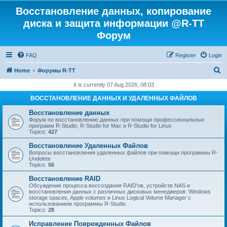
Восстановление данных, копирование
диска и защита информации @R-TT
Форум
FAQ
Register
Login
S
Home
Форумы R-TT
e
It is currently 07 Aug 2026, 08:03
a
ВОССТАНОВЛЕНИЕ ДАННЫХ И УДАЛЕННЫХ ФАЙЛОВ
r
Восстановление данных
c
Форум по восстановлению данных при помощи профессиональных
программ R-Studio, R-Studio for Mac и R-Studio for Linux
h
Topics:
427
Восстановление Удаленных Файлов
Вопросы восстановления удаленных файлов при помощи программы R-
Undelete
Topics:
56
Восстановление RAID
Обсуждение процесса воссоздания RAID'ов, устройств NAS и
восстановления данных с различных дисковых менеджеров: Windows
storage spaces, Apple volumes и Linux Logical Volume Manager с
использованием программы R-Studio.
Topics:
28
Исправление Поврежденных Файлов