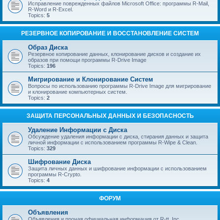
Исправление поврежденных файлов Microsoft Office: программы R-Mail,
R-Word и R-Excel.
Topics:
5
РЕЗЕРВНОЕ КОПИРОВАНИЕ И ВОССТАНОВЛЕНИЕ СИСТЕМ
Образ Диска
Резервное копирование данных, клонирование дисков и создание их
образов при помощи программы R-Drive Image
Topics:
196
Мигрирование и Клонирование Систем
Вопросы по использованию программы R-Drive Image для мигрирование
и клонирование компьютерных систем.
Topics:
2
ЗАЩИТА ПЕРСОНАЛЬНЫХ ДАННЫХ И БЕЗОПАСНОСТЬ
Удаление Информации с Диска
Обсуждение удаления информации с диска, стирания данных и защита
личной информации с использованием программы R-Wipe & Clean.
Topics:
329
Шифрование Диска
Защита личных данных и шифрование информации с использованием
программы R-Crypto.
Topics:
4
ФОРУМ
Объявления
Объявления и прочая официальная информация от R-tt, Inc.