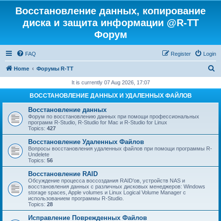
Восстановление данных, копирование
диска и защита информации @R-TT
Форум
FAQ
Register
Login
S
Home
Форумы R-TT
e
It is currently 07 Aug 2026, 17:07
a
ВОССТАНОВЛЕНИЕ ДАННЫХ И УДАЛЕННЫХ ФАЙЛОВ
r
Восстановление данных
c
Форум по восстановлению данных при помощи профессиональных
программ R-Studio, R-Studio for Mac и R-Studio for Linux
h
Topics:
427
Восстановление Удаленных Файлов
Вопросы восстановления удаленных файлов при помощи программы R-
Undelete
Topics:
56
Восстановление RAID
Обсуждение процесса воссоздания RAID'ов, устройств NAS и
восстановления данных с различных дисковых менеджеров: Windows
storage spaces, Apple volumes и Linux Logical Volume Manager с
использованием программы R-Studio.
Topics:
28
Исправление Поврежденных Файлов