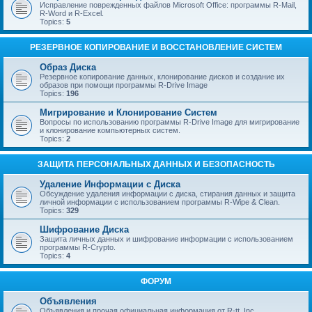
Исправление поврежденных файлов Microsoft Office: программы R-Mail,
R-Word и R-Excel.
Topics:
5
РЕЗЕРВНОЕ КОПИРОВАНИЕ И ВОССТАНОВЛЕНИЕ СИСТЕМ
Образ Диска
Резервное копирование данных, клонирование дисков и создание их
образов при помощи программы R-Drive Image
Topics:
196
Мигрирование и Клонирование Систем
Вопросы по использованию программы R-Drive Image для мигрирование
и клонирование компьютерных систем.
Topics:
2
ЗАЩИТА ПЕРСОНАЛЬНЫХ ДАННЫХ И БЕЗОПАСНОСТЬ
Удаление Информации с Диска
Обсуждение удаления информации с диска, стирания данных и защита
личной информации с использованием программы R-Wipe & Clean.
Topics:
329
Шифрование Диска
Защита личных данных и шифрование информации с использованием
программы R-Crypto.
Topics:
4
ФОРУМ
Объявления
Объявления и прочая официальная информация от R-tt, Inc.