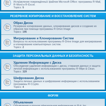
Исправление поврежденных файлов Microsoft Office: программы R-Mail,
R-Word и R-Excel.
Topics:
5
РЕЗЕРВНОЕ КОПИРОВАНИЕ И ВОССТАНОВЛЕНИЕ СИСТЕМ
Образ Диска
Резервное копирование данных, клонирование дисков и создание их
образов при помощи программы R-Drive Image
Topics:
196
Мигрирование и Клонирование Систем
Вопросы по использованию программы R-Drive Image для мигрирование
и клонирование компьютерных систем.
Topics:
2
ЗАЩИТА ПЕРСОНАЛЬНЫХ ДАННЫХ И БЕЗОПАСНОСТЬ
Удаление Информации с Диска
Обсуждение удаления информации с диска, стирания данных и защита
личной информации с использованием программы R-Wipe & Clean.
Topics:
329
Шифрование Диска
Защита личных данных и шифрование информации с использованием
программы R-Crypto.
Topics:
4
ФОРУМ
Объявления
Объявления и прочая официальная информация от R-tt, Inc.