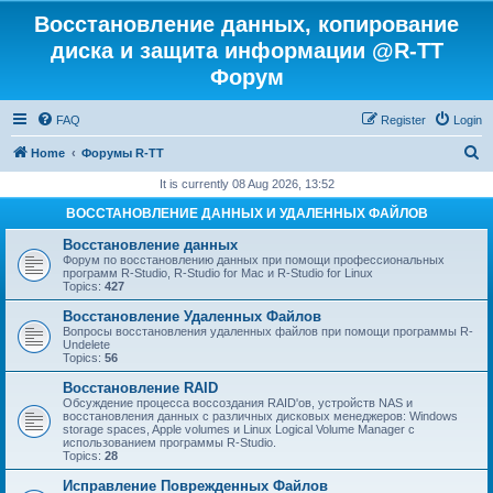
Восстановление данных, копирование
диска и защита информации @R-TT
Форум
FAQ
Register
Login
S
Home
Форумы R-TT
e
It is currently 08 Aug 2026, 13:52
a
ВОССТАНОВЛЕНИЕ ДАННЫХ И УДАЛЕННЫХ ФАЙЛОВ
r
Восстановление данных
c
Форум по восстановлению данных при помощи профессиональных
программ R-Studio, R-Studio for Mac и R-Studio for Linux
h
Topics:
427
Восстановление Удаленных Файлов
Вопросы восстановления удаленных файлов при помощи программы R-
Undelete
Topics:
56
Восстановление RAID
Обсуждение процесса воссоздания RAID'ов, устройств NAS и
восстановления данных с различных дисковых менеджеров: Windows
storage spaces, Apple volumes и Linux Logical Volume Manager с
использованием программы R-Studio.
Topics:
28
Исправление Поврежденных Файлов