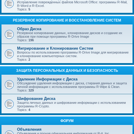
Исправление поврежденных файлов Microsoft Office: программы R-Mail,
R-Word и R-Excel.
Topics:
5
РЕЗЕРВНОЕ КОПИРОВАНИЕ И ВОССТАНОВЛЕНИЕ СИСТЕМ
Образ Диска
Резервное копирование данных, клонирование дисков и создание их
образов при помощи программы R-Drive Image
Topics:
196
Мигрирование и Клонирование Систем
Вопросы по использованию программы R-Drive Image для мигрирование
и клонирование компьютерных систем.
Topics:
2
ЗАЩИТА ПЕРСОНАЛЬНЫХ ДАННЫХ И БЕЗОПАСНОСТЬ
Удаление Информации с Диска
Обсуждение удаления информации с диска, стирания данных и защита
личной информации с использованием программы R-Wipe & Clean.
Topics:
329
Шифрование Диска
Защита личных данных и шифрование информации с использованием
программы R-Crypto.
Topics:
4
ФОРУМ
Объявления
Объявления и прочая официальная информация от R-tt, Inc.