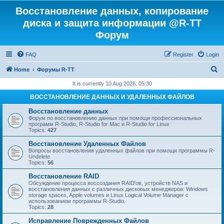
Восстановление данных, копирование
диска и защита информации @R-TT
Форум
FAQ
Register
Login
S
Home
Форумы R-TT
e
It is currently 10 Aug 2026, 05:30
a
ВОССТАНОВЛЕНИЕ ДАННЫХ И УДАЛЕННЫХ ФАЙЛОВ
r
Восстановление данных
c
Форум по восстановлению данных при помощи профессиональных
программ R-Studio, R-Studio for Mac и R-Studio for Linux
h
Topics:
427
Восстановление Удаленных Файлов
Вопросы восстановления удаленных файлов при помощи программы R-
Undelete
Topics:
56
Восстановление RAID
Обсуждение процесса воссоздания RAID'ов, устройств NAS и
восстановления данных с различных дисковых менеджеров: Windows
storage spaces, Apple volumes и Linux Logical Volume Manager с
использованием программы R-Studio.
Topics:
28
Исправление Поврежденных Файлов